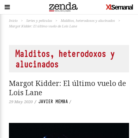
Inicio
>
Series y películas
>
Malditos, heterodoxos y alucinados
>
Margot Kidder: El último vuelo de Lois Lane
Malditos, heterodoxos y
alucinados
Margot Kidder: El último vuelo de
Lois Lane
JAVIER MEMBA
29 May 2020
/
/