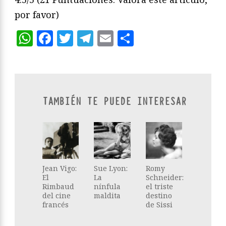
por favor)
WhatsApp
Facebook
Twitter
Telegram
Email
Compartir
TAMBIÉN TE PUEDE INTERESAR
Jean Vigo:
Sue Lyon:
Romy
El
La
Schneider:
Rimbaud
nínfula
el triste
del cine
maldita
destino
francés
de Sissi