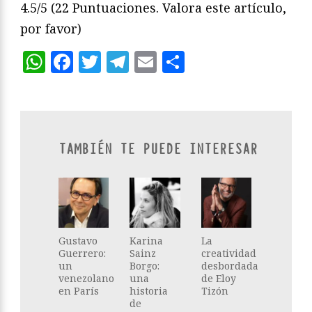
4.5/5
(22 Puntuaciones. Valora este artículo,
por favor)
WhatsApp
Facebook
Twitter
Telegram
Email
Compartir
TAMBIÉN TE PUEDE INTERESAR
Gustavo
Karina
La
Guerrero:
Sainz
creatividad
un
Borgo:
desbordada
venezolano
una
de Eloy
en París
historia
Tizón
de