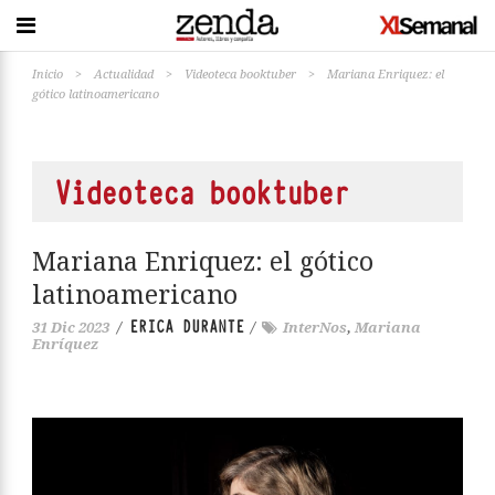
Inicio
>
Actualidad
>
Videoteca booktuber
>
Mariana Enriquez: el
gótico latinoamericano
Videoteca booktuber
Mariana Enriquez: el gótico
latinoamericano
ERICA DURANTE
31 Dic 2023
/
/
InterNos
,
Mariana
Enríquez