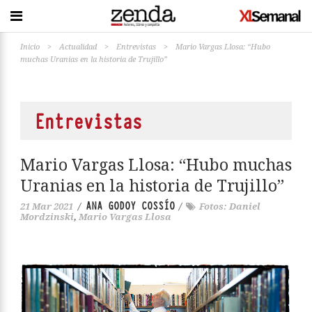
Inicio
>
Actualidad
>
Entrevistas
>
Mario Vargas Llosa: “Hubo
muchas Uranias en la historia de Trujillo”
Entrevistas
Mario Vargas Llosa: “Hubo muchas
Uranias en la historia de Trujillo”
ANA GODOY COSSÍO
21 Mar 2021
/
/
Fotos: Daniel
Mordzinski
,
Mario Vargas Llosa