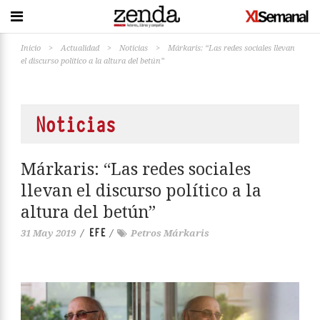
Inicio
>
Actualidad
>
Noticias
>
Márkaris: “Las redes sociales llevan
el discurso político a la altura del betún”
Noticias
Márkaris: “Las redes sociales
llevan el discurso político a la
altura del betún”
EFE
31 May 2019
/
/
Petros Márkaris