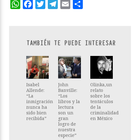
WhatsApp
Facebook
Twitter
Telegram
Email
Compartir
TAMBIÉN TE PUEDE INTERESAR
Isabel
John
Olinka,un
Allende:
Banville:
relato
“La
“Los
sobre los
inmigración
libros y la
tentáculos
nunca ha
lectura
de la
sido bien
son un
criminalidad
recibida”
gran
en México
logro de
nuestra
especie”