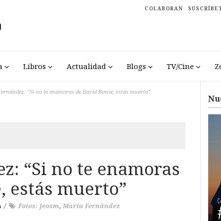
COLABORAN
SUSCRÍBE
a
Libros
Actualidad
Blogs
TV/Cine
Z
ernández: “Si no te enamoras de David Bowie, estás muerto”
Nu
z: “Si no te enamoras
, estás muerto”
A
/
Fotos: Jeosm
,
Marta Fernández