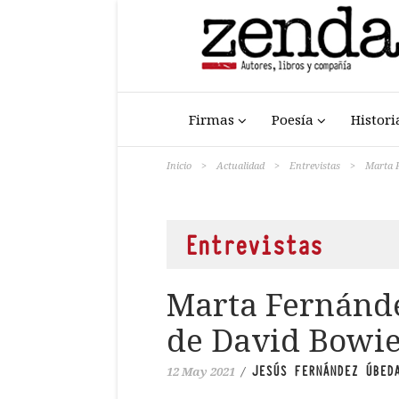
Firmas
Poesía
Histori
Inicio
>
Actualidad
>
Entrevistas
>
Marta F
Entrevistas
Marta Fernánde
de David Bowie
JESÚS FERNÁNDEZ ÚBED
12 May 2021
/