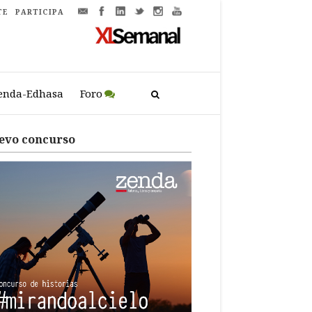
TE
PARTICIPA
enda-Edhasa
Foro
evo concurso