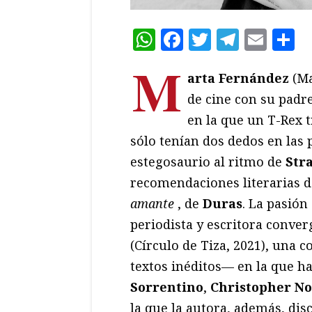
WhatsApp
Facebook
Twitter
Teleg
Ema
C
M
arta Fernández
(Ma
de cine con su padr
en la que un T-Rex t
sólo tenían dos dedos en las
estegosaurio al ritmo de
Str
recomendaciones literarias 
amante
, de
Duras
. La pasión
periodista y escritora conve
(Círculo de Tiza, 2021), una 
textos inéditos— en la que h
Sorrentino
,
Christopher No
la que la autora, además, disc