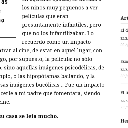
las
los niños muy pequeños a ver
e
películas que eran
Art
no
presuntamente infantiles, pero
El 
que no los infantilizaban. Lo
EL 
recuerdo como un impacto
02 A
trar al cine, de estar en aquel lugar, con
go, por supuesto, la película: no sólo
Eso
, sino aquellas imágenes psicodélicas, de
EL 
mplo, o las hipopótamas bailando, y la
30 J
 esas imágenes bucólicas… Fue un impacto
cerle a mi padre que fomentara, siendo
El 
ine.
EL 
23 J
u casa se leía mucho.
He