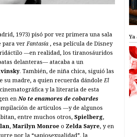
ram
il
ompartir
drid, 1973) pisó por vez primera una sala
Ya 
e para ver
Fantasía
, esa película de Disney
ridáctilo —en realidad, los tiranosáuridos
 patas delanteras— atacaba a un
avinsky
. También, de niña chica, siguió las
de su madre, a quien recuerda dándole
El
 cinematográfica y la literaria de esta
rgen en
No te enamores de cobardes
compilación de artículos —y de algunos
abitan, entre muchos otros,
Spielberg
,
lan
,
Marilyn Monroe
o
Zelda Sayre
, y en
urre por la “sapiosexualidad”, la