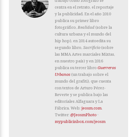
trabajo como fotógrafo se
centra en el retrato, el reportaje
y la publicidad. En el año 2010
publica su primer libro
fotográfico,
Realidad
(sobre la
cultura urbana y el mundo del
hip hop), en 2014 autoedita su
segundo libro,
Sacrificio
(sobre
las MMA Artes marciales Mixtas,
en nuestro país) y en 2016
publica su tercer libro
Guerreros
Urbanos
(un trabajo sobre el
mundo del grafiti), que cuenta
con textos de Arturo Pérez-
Reverte y se publica bajo las
editoriales Alfaguara y La
Fábrica. Web:
jeosm.com
.
Twitter:
@JeosmPhoto
·
mypublicinbox.com/jeosm