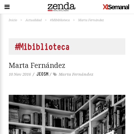
Inicio
>
Actualidad
>
#Mibiblioteca
>
Marta Fernández
#Mibiblioteca
Marta Fernández
JEOSM
10 Nov 2016
/
/
Marta Fernández