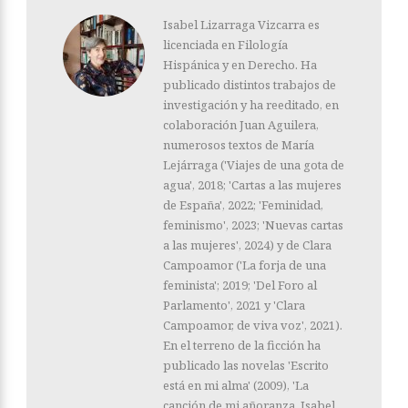
Isabel Lizarraga Vizcarra es
licenciada en Filología
Hispánica y en Derecho. Ha
publicado distintos trabajos de
investigación y ha reeditado, en
colaboración Juan Aguilera,
numerosos textos de María
Lejárraga ('Viajes de una gota de
agua', 2018; 'Cartas a las mujeres
de España', 2022; 'Feminidad,
feminismo', 2023; 'Nuevas cartas
a las mujeres', 2024) y de Clara
Campoamor ('La forja de una
feminista'; 2019; 'Del Foro al
Parlamento', 2021 y 'Clara
Campoamor, de viva voz', 2021).
En el terreno de la ficción ha
publicado las novelas 'Escrito
está en mi alma' (2009), 'La
canción de mi añoranza. Isabel