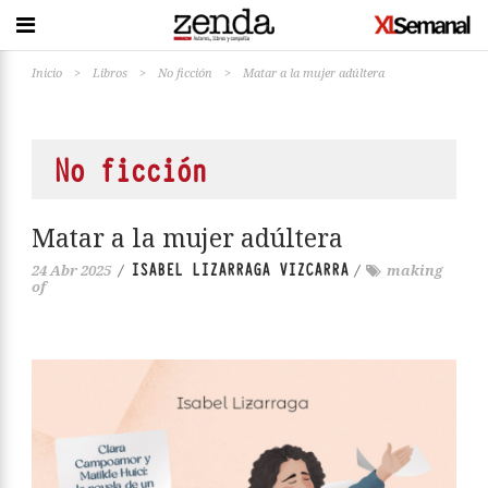
Inicio
>
Libros
>
No ficción
>
Matar a la mujer adúltera
No ficción
Matar a la mujer adúltera
ISABEL LIZARRAGA VIZCARRA
24 Abr 2025
/
/
making
of