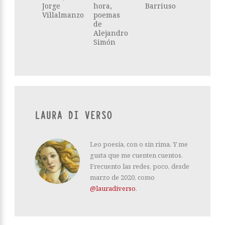
Jorge
hora,
Barriuso
Villalmanzo
poemas
de
Alejandro
Simón
LAURA DI VERSO
Leo poesía, con o sin rima. Y me
gusta que me cuenten cuentos.
Frecuento las redes, poco, desde
marzo de 2020, como
@lauradiverso
.