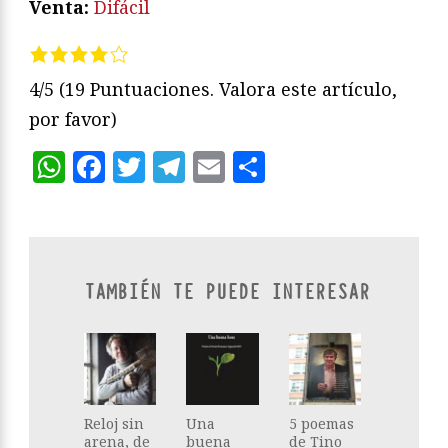
Venta:
Difácil
4/5
(19 Puntuaciones. Valora este artículo,
por favor)
WhatsApp
Facebook
Twitter
Telegram
Email
Compartir
TAMBIÉN TE PUEDE INTERESAR
Reloj sin
Una
5 poemas
arena, de
buena
de Tino