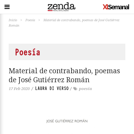
Inicio
>
Poesía
>
Material de contrabando, poemas de José Gutiérrez
Román
Poesía
Material de contrabando, poemas
de José Gutiérrez Román
LAURA DI VERSO
17 Feb 2020
/
/
poesía