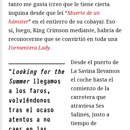
tanto me gusta (creo que le tiene cierta
inquina desde que leí “
Muerte de un
hámster
” en el entierro de su cobaya). Eso
sí, luego, King Crimson mediante, habría de
reconocerme que se convirtió en toda una
Formentera Lady
.
Desde el puerto de
La Savina llevamos
"
Looking for the
el coche hasta el
Summer
llegamos
comienzo de la
a los faros,
carretera que
volviéndonos
atraviesa Ses
tras el ocaso
Salines, justo a
atentos a no
tiempo de
caer en las