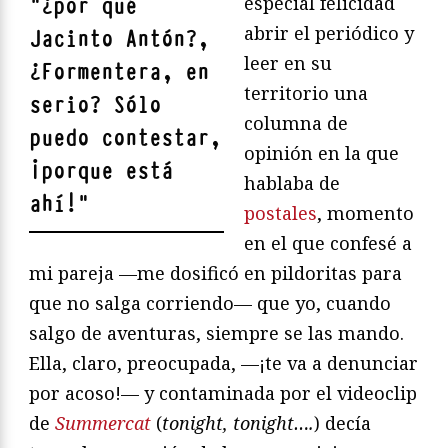
especial felicidad
"
¿por qué
abrir el periódico y
Jacinto Antón?,
leer en su
¿Formentera, en
territorio una
serio? Sólo
columna de
puedo contestar,
opinión en la que
¡porque está
hablaba de
ahí!
"
postales
, momento
en el que confesé a
mi pareja —me dosificó en pildoritas para
que no salga corriendo— que yo, cuando
salgo de aventuras, siempre se las mando.
Ella, claro, preocupada, —¡te va a denunciar
por acoso!— y contaminada por el videoclip
de
Summercat
(
tonight, tonight….
) decía