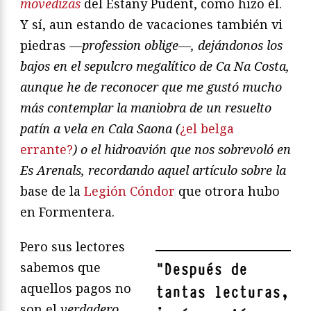
movedizas
del Estany Pudent, como hizo él.
Y sí, aun estando de vacaciones también vi
piedras —
profession oblige—
, dejándonos los
bajos en el sepulcro megalítico de Ca Na Costa,
aunque he de reconocer que me gustó mucho
más contemplar la maniobra de un resuelto
patín a vela
en Cala Saona (
¿el belga
errante?
) o el hidroavión que nos sobrevoló en
Es Arenals, recordando aquel artículo sobre la
base de la
Legión Cóndor
que otrora hubo
en Formentera.
Pero sus lectores
sabemos que
"
Después de
aquellos pagos no
tantas lecturas,
son el
verdadero