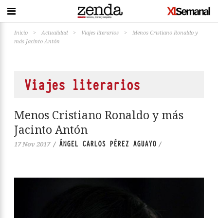
Inicio
>
Actualidad
>
Viajes literarios
>
Menos Cristiano Ronaldo y
más Jacinto Antón
Viajes literarios
Menos Cristiano Ronaldo y más
Jacinto Antón
ÁNGEL CARLOS PÉREZ AGUAYO
17 Nov 2017
/
/