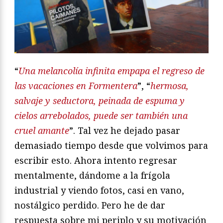
“
Una melancolía infinita empapa el regreso de
las vacaciones en Formentera
”, “
hermosa,
salvaje y seductora, peinada de espuma y
cielos arrebolados, puede ser también una
cruel amante
”. Tal vez he dejado pasar
demasiado tiempo desde que volvimos para
escribir esto. Ahora intento regresar
mentalmente, dándome a la frígola
industrial y viendo fotos, casi en vano,
nostálgico perdido. Pero he de dar
respuesta sobre mi periplo y su motivación