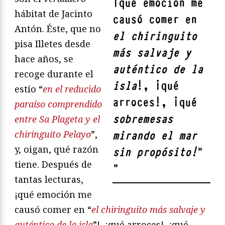
¡qué emoción me
hábitat de Jacinto
causó comer en
Antón. Éste, que no
el chiringuito
pisa Illetes desde
más salvaje y
hace años, se
auténtico de la
recoge durante el
isla
!, ¡qué
estío “
en el reducido
arroces!, ¡qué
paraíso comprendido
sobremesas
entre Sa Plageta y el
chiringuito Pelayo
”,
mirando el mar
y, oigan, qué razón
sin propósito!
”
tiene. Después de
"
tantas lecturas,
¡qué emoción me
causó comer en “
el chiringuito más salvaje y
auténtico de la isla
”!, ¡qué arroces!, ¡qué