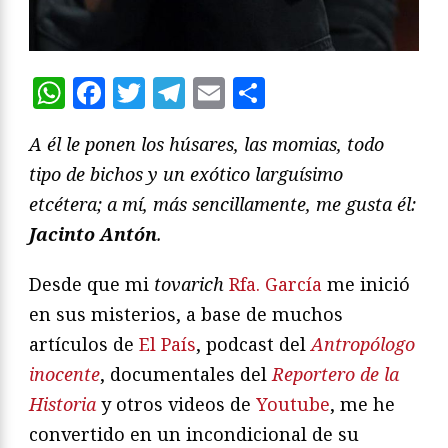
WhatsApp
Facebook
Twitter
Telegram
Email
Compartir
A él le ponen los húsares, las momias, todo
tipo de bichos y un exótico larguísimo
etcétera; a mí, más sencillamente, me gusta él:
Jacinto Antón
.
Desde que mi
tovarich
Rfa. García
me inició
en sus misterios, a base de muchos
artículos de
El País
, podcast del
Antropólogo
inocente
, documentales del
Reportero de la
Historia
y otros videos de
Youtube
, me he
convertido en un incondicional de su