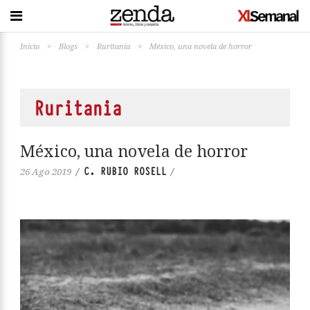
Inicio
>
Blogs
>
Ruritania
>
México, una novela de horror
Ruritania
México, una novela de horror
C. RUBIO ROSELL
26 Ago 2019
/
/