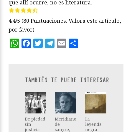
que allí ocurre, no es literatura.
4.4/5
(80 Puntuaciones. Valora este artículo,
por favor)
WhatsApp
Facebook
Twitter
Telegram
Email
Compartir
TAMBIÉN TE PUEDE INTERESAR
De piedad
Meridiano
La
sin
de
leyenda
justicia
sangre,
negra