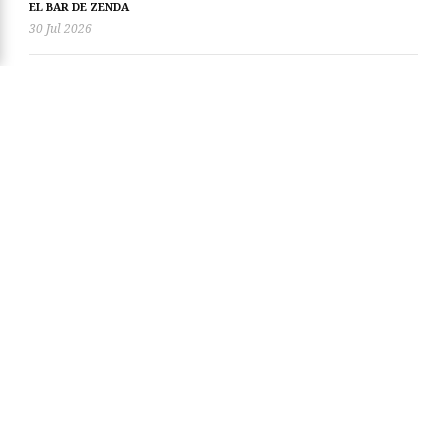
EL BAR DE ZENDA
30 Jul 2026
El libro de Sarajevo
EL BAR DE ZENDA
23 Jul 2026
Hemeroteca
agosto 2026
(99)
julio 2026
(354)
Bienvenidos a Zenda