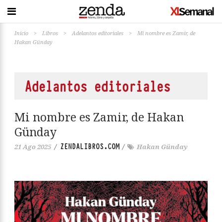
Inicio
>
Libros
>
Adelantos editoriales
>
Mi nombre es Zamir, de
Hakan Günday
Adelantos editoriales
Mi nombre es Zamir, de Hakan
Günday
ZENDALIBROS.COM
21 Ago 2025
/
/
Hakan Günday