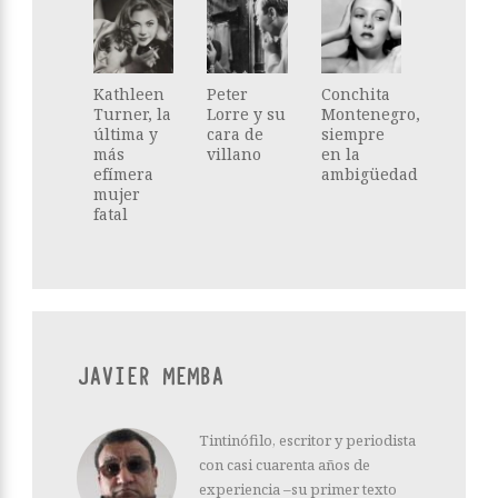
Kathleen
Peter
Conchita
Turner, la
Lorre y su
Montenegro,
última y
cara de
siempre
más
villano
en la
efímera
ambigüedad
mujer
fatal
JAVIER MEMBA
Tintinófilo, escritor y periodista
con casi cuarenta años de
experiencia –su primer texto