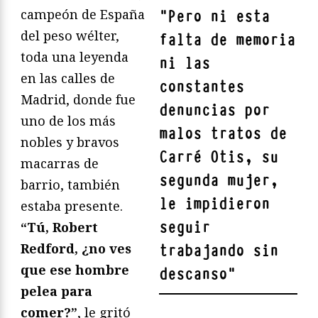
campeón de España
"
Pero ni esta
del peso wélter,
falta de memoria
toda una leyenda
ni las
en las calles de
constantes
Madrid, donde fue
denuncias por
uno de los más
malos tratos de
nobles y bravos
Carré Otis, su
macarras de
segunda mujer,
barrio, también
le impidieron
estaba presente.
seguir
“Tú, Robert
Redford, ¿no ves
trabajando sin
que ese hombre
descanso
"
pelea para
comer?”
, le gritó