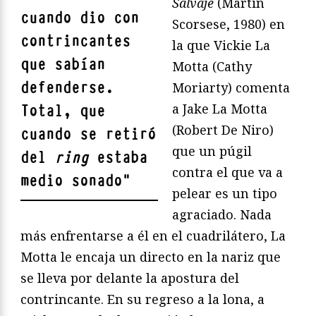
Salvaje
(Martin
cuando dio con
Scorsese, 1980) en
contrincantes
la que Vickie La
que sabían
Motta (Cathy
defenderse.
Moriarty) comenta
a Jake La Motta
Total, que
(Robert De Niro)
cuando se retiró
que un púgil
del
ring
estaba
contra el que va a
medio sonado
"
pelear es un tipo
agraciado. Nada
más enfrentarse a él en el cuadrilátero, La
Motta le encaja un directo en la nariz que
se lleva por delante la apostura del
contrincante. En su regreso a la lona, a