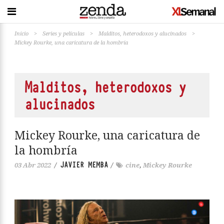
Inicio
>
Series y películas
>
Malditos, heterodoxos y alucinados
>
Mickey Rourke, una caricatura de la hombría
Malditos, heterodoxos y
alucinados
Mickey Rourke, una caricatura de
la hombría
JAVIER MEMBA
03 Abr 2022
/
/
cine
,
Mickey Rourke