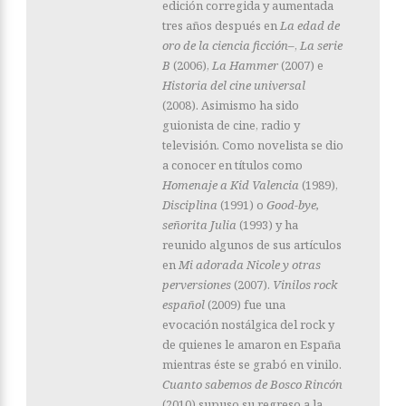
edición corregida y aumentada
tres años después en
La edad de
oro de la ciencia ficción–
,
La serie
B
(2006),
La Hammer
(2007) e
Historia del cine universal
(2008). Asimismo ha sido
guionista de cine, radio y
televisión. Como novelista se dio
a conocer en títulos como
Homenaje a Kid Valencia
(1989),
Disciplina
(1991) o
Good-bye,
señorita Julia
(1993) y ha
reunido algunos de sus artículos
en
Mi adorada Nicole y otras
perversiones
(2007).
Vinilos rock
español
(2009) fue una
evocación nostálgica del rock y
de quienes le amaron en España
mientras éste se grabó en vinilo.
Cuanto sabemos de Bosco Rincón
(2010) supuso su regreso a la