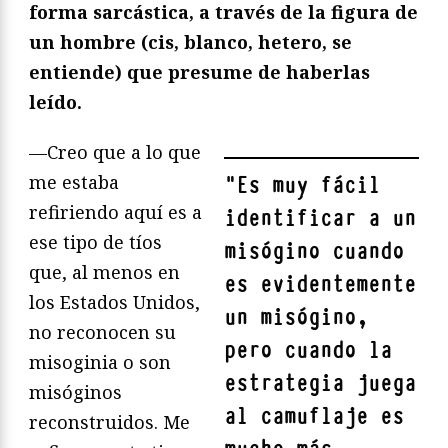
forma sarcá
stica, a trav
és de la figura de
un hombre (cis, blanco, hetero, se
entiende) que presume de haberlas
leí
do.
—Creo que a lo que
me estaba
"
Es muy fácil
refiriendo aquí es a
identificar a un
ese tipo de tíos
misógino cuando
que, al menos en
es evidentemente
los Estados Unidos,
un misógino,
no reconocen su
pero cuando la
misoginia o son
estrategia juega
misóginos
al camuflaje es
reconstruidos. Me