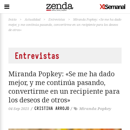
Inicio
>
Actualidad
>
Entrevistas
>
Miranda Popkey: «Se me ha dado
mejor, y me continúa pasando, convertirme en un recipiente para los deseos
de otros»
Entrevistas
Miranda Popkey: «Se me ha dado
mejor, y me continúa pasando,
convertirme en un recipiente para
los deseos de otros»
CRISTINA ARROJO
04 Sep 2021
/
/
Miranda Popkey