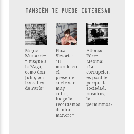
TAMBIÉN TE PUEDE INTERESAR
Miguel
Elisa
Alfonso
Munárriz:
Victoria:
Pérez
“Busqué a
“El
Medina:
la Maga,
mundo en
«La
como don
el
corrupción
Julio, por
presente
es posible
las calles
suele ser
porque la
de París”
muy
sociedad,
cutre,
nosotros,
luego lo
lo
recordamos
permitimos»
de otra
manera”