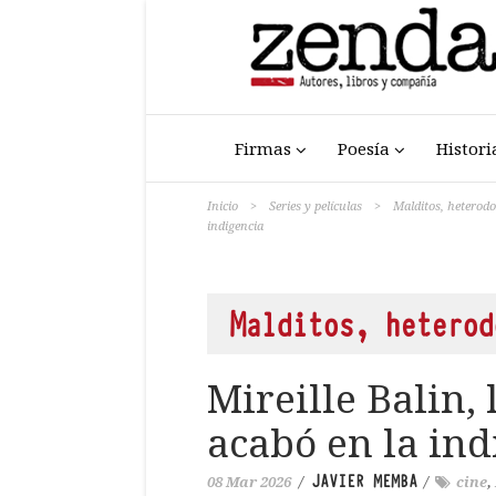
Firmas
Poesía
Histori
Inicio
>
Series y películas
>
Malditos, heterod
indigencia
Malditos, heterod
Mireille Balin,
acabó en la ind
JAVIER MEMBA
08 Mar 2026
/
/
cine
,