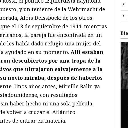
o Rossi, el político izquierdista Raymond
upuesto, y un teniente de la Wehrmacht de
morada, Aloïs Deissböck: de los otros
e que el 13 de septiembre de 1944, mientras
Bi
ericanos, la pareja fue encontrada en un
e les había dado refugio una mujer del
abía ayudado en su momento.
Allí estaban
ron descubiertos por una tropa de la
sivos que ultrajaron salvajemente a la
 su novio miraba, después de haberlos
ente
. Unos años antes, Mireille Balin ya
estadounidense, con resultados
 sin haber hecho ni una sola película.
e volver a cruzar el Atlántico.
tes de entrar en materia.