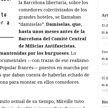
la Barcelona libertaria, sobre los
comedores colectivizados de los
ito
Art
grandes hoteles, se llamaban
er a
“damiselas”.
Damiselas, que,
El 
hasta unos meses antes de la
EL 
02 A
Barcelona del Comité Central
de Milicias Antifascistas,
Eso
s mantenidas por los burgueses
. Lo
EL 
documentales —con trazas de ese realismo
30 J
te Popular francés— puestos en marcha por
as que daban cuenta de haberlas echado de
El 
elona para montar en ellos comedores
EL 
23 J
ito sexual de su tiempo, Mireille tuvo
He