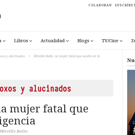
COLABORAN
SUSCRÍBE
a
Libros
Actualidad
Blogs
TV/Cine
Z
oxos y alucinados
>
Mireille Balin, la mujer fatal que acabó en la
Nu
oxos y alucinados
 la mujer fatal que
igencia
Mireille Balin