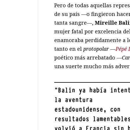
Pero de todas aquellas repre
de su país —o fingieron hacer
tanta sangre—,
Mireille Bal
mujer fatal por excelencia del
enamoraba perdidamente a l
tanto en el
protopolar
—
Pépé 
poético más arrebatado —
Ca
una suerte mucho más adver
"
Balin ya había inten
la aventura
estadounidense, con
resultados lamentable
volvió a Francia sin 