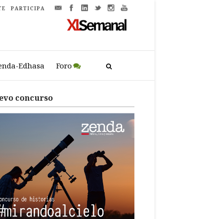
TE
PARTICIPA
enda-Edhasa
Foro
evo concurso