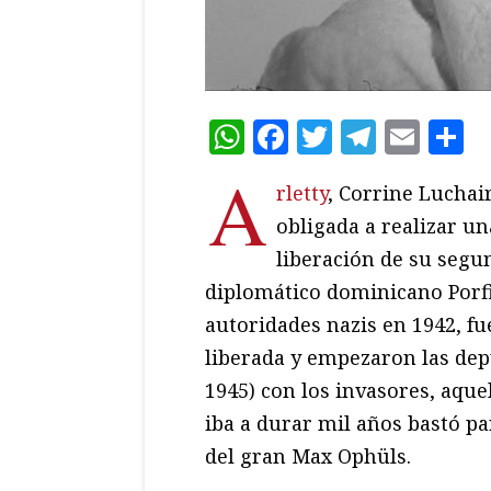
WhatsApp
Facebook
Twitter
Teleg
Ema
C
A
rletty
, Corrine Luchair
obligada a realizar un
liberación de su segun
diplomático dominicano Porfi
autoridades nazis en 1942, f
liberada y empezaron las dep
1945) con los invasores, aque
iba a durar mil años bastó p
del gran Max Ophüls.