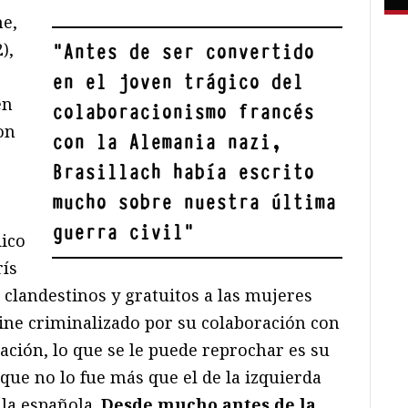
ne,
),
"
Antes de ser convertido
en el joven trágico del
en
colaboracionismo francés
on
con la Alemania nazi,
Brasillach había escrito
mucho sobre nuestra última
guerra civil
"
dico
rís
 clandestinos y gratuitos a las mujeres
line criminalizado por su colaboración con
ación, lo que se le puede reprochar es su
que no lo fue más que el de la izquierda
 la española.
Desde mucho antes de la