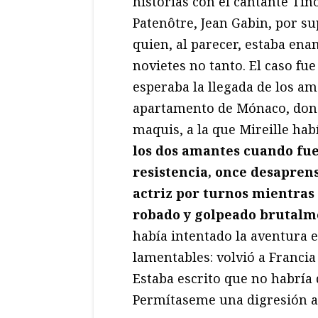
historias con el cantante Tin
Patenôtre, Jean Gabin, por s
quien, al parecer, estaba ena
novietes no tanto. El caso fu
esperaba la llegada de los am
apartamento de Mónaco, dond
maquis, a la que Mireille h
los dos amantes cuando fue
resistencia, once desapren
actriz por turnos mientras
robado y golpeado brutalm
había intentado la aventura 
lamentables: volvió a Francia
Estaba escrito que no habría d
Permítaseme una digresión an