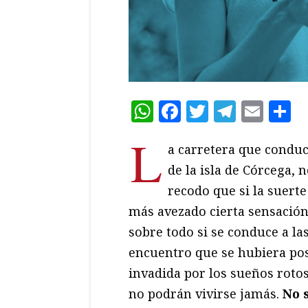
WhatsApp
Facebook
Twitter
Teleg
Ema
C
L
a carretera que conduce
de la isla de Córcega,
recodo que si la suert
más avezado cierta sensación
sobre todo si se conduce a la
encuentro que se hubiera po
invadida por los sueños rotos
no podrán vivirse jamás.
No 