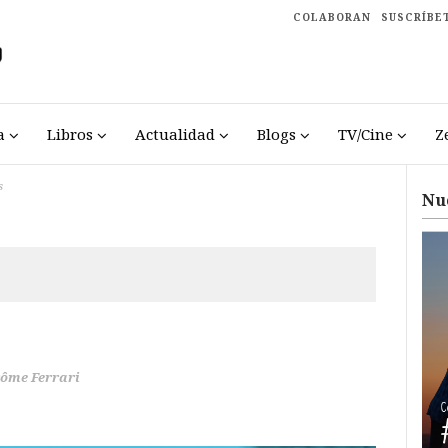
COLABORAN
SUSCRÍBE
a
Libros
Actualidad
Blogs
TV/Cine
Z
s
Nu
rôme Ferrari