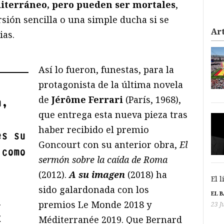
diterráneo, pero pueden ser mortales
,
sión sencilla o una simple ducha si se
Art
ias.
Así lo fueron, funestas, para la
protagonista de la última novela
de
Jérôme Ferrari
(París, 1968),
a,
que entrega esta nueva pieza tras
haber recibido el premio
es su
Goncourt con su anterior obra,
El
 como
serm
ó
n sobre la ca
í
da de Roma
(2012).
A su imagen
(2018) ha
El 
sido galardonada con los
EL 
l
premios Le Monde 2018 y
23 J
z
Méditerranée 2019. Que Bernard