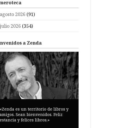
meroteca
agosto 2026
(91)
julio 2026
(354)
envenidos a Zenda
«Zenda es un territorio de libros y
amigos. Sean bienvenidos. Feliz
estancia y felices libros.»