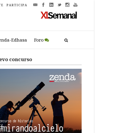
TE
PARTICIPA
enda-Edhasa
Foro
evo concurso