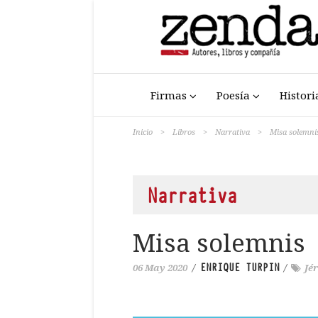
Firmas
Poesía
Histori
Inicio
>
Libros
>
Narrativa
>
Misa solemni
Narrativa
Misa solemnis
ENRIQUE TURPIN
06 May 2020
/
/
Jé