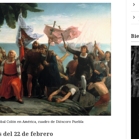
Bi
óbal Colón en América, cuadro de Dióscoro Puebla
 del 22 de febrero