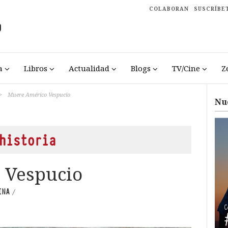
COLABORAN
SUSCRÍBE
a
Libros
Actualidad
Blogs
TV/Cine
Z
>
Muere Américo Vespucio
Nu
historia
 Vespucio
INA
/