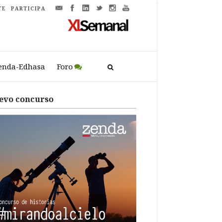
TE
PARTICIPA
enda-Edhasa
Foro
evo concurso