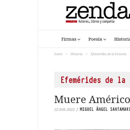
Firmas
Poesía
Histori
Inicio
>
Historia
>
Efemérides de la historia
Efemérides de la 
Muere Américo
MIGUEL ÁNGEL SANTAMAR
22 Feb 2022
/