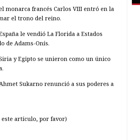
el monarca francés Carlos VIII entró en la
ar el trono del reino.
España le vendió La Florida a Estados
ado de Adams-Onís.
Siria y Egipto se unieron como un único
a.
Ahmet Sukarno renunció a sus poderes a
este artículo, por favor)
ram
il
ompartir