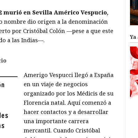
12 murió en Sevilla Américo Vespucio
,
yo nombre dio origen a la denominación
erto por Cristóbal Colón —pese a que este
Ya 
do a las Indias—.
cio
Amerigo Vespucci llegó a España
en un viaje de negocios
ón
organizado por los Médicis de su
Florencia natal. Aquí comenzó a
hacer contactos y a desarrollar
des
una importante carrera
as
mercantil. Cuando Cristóbal