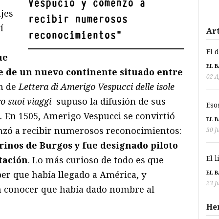
Vespucio y comenzó a
jes
recibir numerosos
í
Art
reconocimientos
"
El 
ue
EL 
e de un nuevo continente situado entre
02 A
ón de
Lettera di Amerigo Vespucci delle isole
o suoi viaggi
supuso la difusión de sus
Eso
.
En 1505, Amerigo Vespucci se convirtió
EL 
zó a recibir numerosos reconocimientos:
30 J
rinos de Burgos y fue designado piloto
El 
tación
. Lo más curioso de todo es que
EL 
ber que había llegado a América, y
23 J
n conocer que había dado nombre al
He