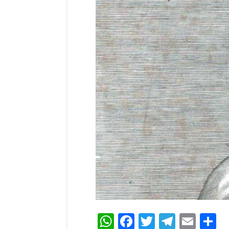
WhatsApp
Facebook
Twitter
Teleg
Ema
C