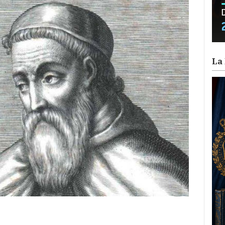
La 
ram
il
ompartir