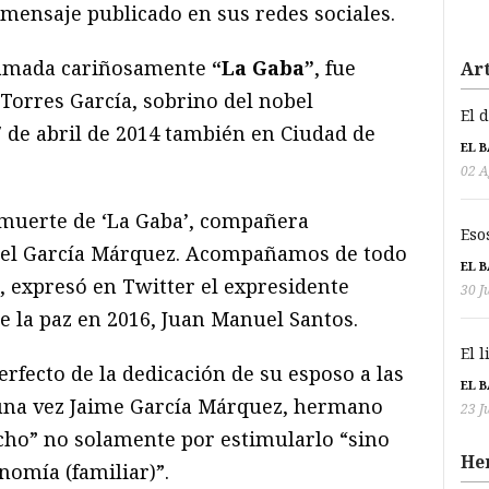
mensaje publicado en sus redes sociales.
llamada cariñosamente
“La Gaba”
, fue
Art
Torres García, sobrino del nobel
El 
7 de abril de 2014 también en Ciudad de
EL 
02 A
muerte de ‘La Gaba’, compañera
Eso
bel García Márquez. Acompañamos de todo
EL 
, expresó en Twitter el expresidente
30 J
 la paz en 2016, Juan Manuel Santos.
El 
rfecto de la dedicación de su esposo a las
EL 
guna vez Jaime García Márquez, hermano
23 J
echo” no solamente por estimularlo “sino
He
nomía (familiar)”.