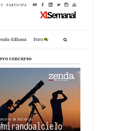
TE
PARTICIPA
enda-Edhasa
Foro
evo concurso