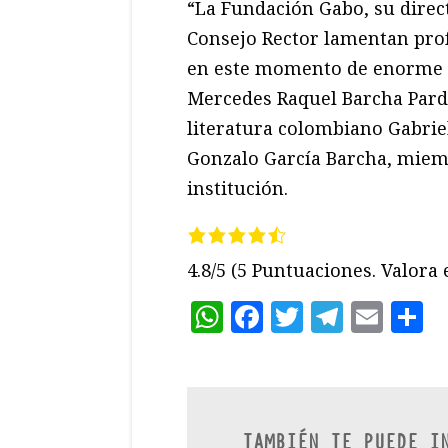
“La Fundación Gabo, su direct
Consejo Rector lamentan pro
en este momento de enorme tr
Mercedes Raquel Barcha Pardo
literatura colombiano Gabrie
Gonzalo García Barcha, miemb
institución.
4.8/5
(5 Puntuaciones. Valora e
WhatsApp
Facebook
Twitter
Teleg
Ema
C
TAMBIÉN TE PUEDE I