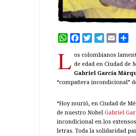
WhatsApp
Facebook
Twitter
Teleg
Ema
C
L
os colombianos lament
de edad en Ciudad de 
Gabriel García Márq
“compañera incondicional” de
“Hoy murió, en Ciudad de Méx
de nuestro Nobel
Gabriel Ga
incondicional en los extensos
letras. Toda la solidaridad pa