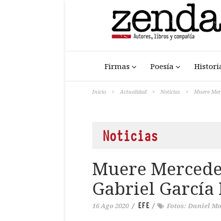
Firmas
Poesía
Histori
Inicio
>
Actualidad
>
Noticias
>
Muere Merc
Noticias
Muere Mercedes
Gabriel García
EFE
16 Ago 2020
/
/
Fotos: Daniel M