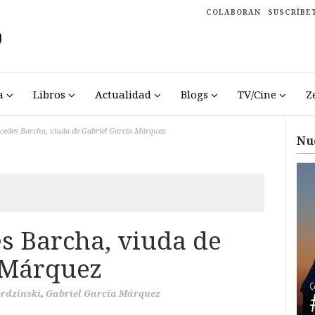
COLABORAN
SUSCRÍBE
a
Libros
Actualidad
Blogs
TV/Cine
Z
edes Barcha, viuda de Gabriel García Márquez
Nu
 Barcha, viuda de
 Márquez
ordzinski
,
Gabriel García Márquez