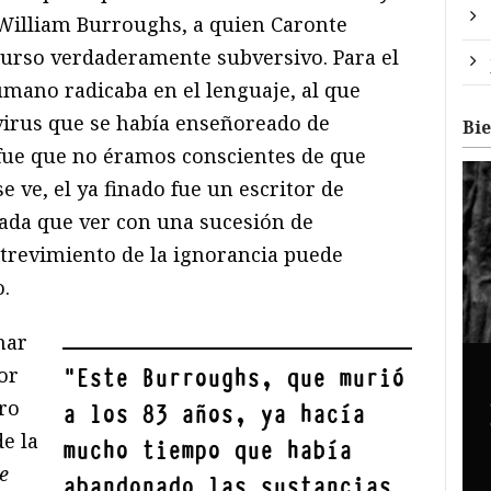
William Burroughs, a quien Caronte
scurso verdaderamente subversivo. Para el
humano radicaba en el lenguaje, al que
virus que se había enseñoreado de
Bi
 fue que no éramos conscientes de que
 ve, el ya finado fue un escritor de
Nada que ver con una sucesión de
atrevimiento de la ignorancia puede
o.
nar
or
"
Este Burroughs, que murió
ro
a los 83 años, ya hacía
e la
mucho tiempo que había
e
abandonado las sustancias