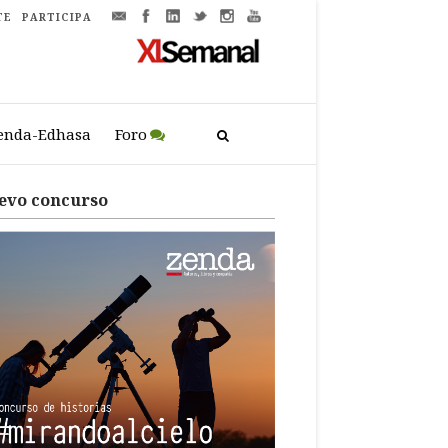
TE
PARTICIPA
enda-Edhasa
Foro
evo concurso