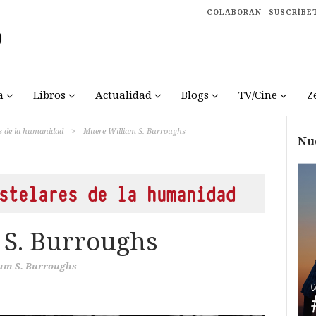
COLABORAN
SUSCRÍBE
a
Libros
Actualidad
Blogs
TV/Cine
Z
s de la humanidad
>
Muere William S. Burroughs
Nu
stelares de la humanidad
 S. Burroughs
am S. Burroughs