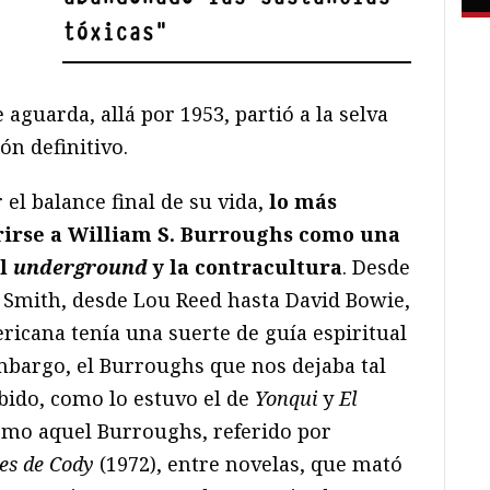
tóxicas
"
aguarda, allá por 1953, partió a la selva
n definitivo.
 el balance final de su vida,
lo más
rirse a William S. Burroughs como una
el
underground
y la contracultura
. Desde
i Smith, desde Lou Reed hasta David Bowie,
ricana tenía una suerte de guía espiritual
bargo, el Burroughs que nos dejaba tal
bido, como lo estuvo el de
Yonqui
y
El
omo aquel Burroughs, referido por
nes de Cody
(1972), entre novelas, que mató