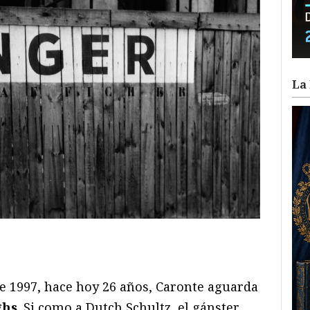
La 
ram
il
ompartir
de 1997, hace hoy 26 años, Caronte aguarda
ghs
. Si como a Dutch Schultz, el gánster