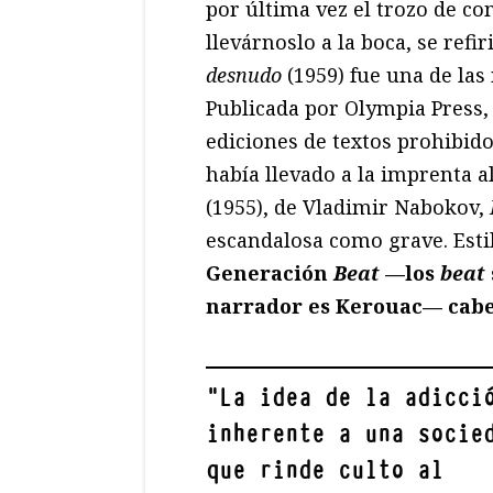
por última vez el trozo de co
llevárnoslo a la boca, se ref
desnudo
(1959) fue una de la
Publicada por Olympia Press, 
ediciones de textos prohibid
había llevado a la imprenta a
(1955), de Vladimir Nabokov,
escandalosa como grave. Esti
Generación
Beat
—los
beat
narrador es Kerouac— cabe 
"
La idea de la adicci
inherente a una socie
que rinde culto al