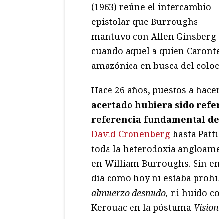
(1963) reúne el intercambio
epistolar que Burroughs
mantuvo con Allen Ginsberg
cuando aquel a quien Caronte 
amazónica en busca del colocó
Hace 26 años, puestos a hacer
acertado hubiera sido refe
referencia fundamental d
David Cronenberg
hasta Patt
toda la heterodoxia angloame
en William Burroughs. Sin em
día como hoy ni estaba prohi
almuerzo desnudo,
ni huido c
Kerouac en la póstuma
Visio