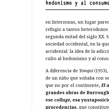
hedonismo y al consum
en Interzonas, un lugar pare
refugio a tantos heterodoxos d
segunda mitad del siglo XX. Se
sociedad occidental, en la q
accidental: la idea de la adi
culto al hedonismo y al cons
A diferencia de
Yonqui
(1953)
de un niño que soñaba con s
que no por el continente,
El 
grandes obras de Burroughs
ese
collage,
esa yuxtaposici
procedencias
, que constituy