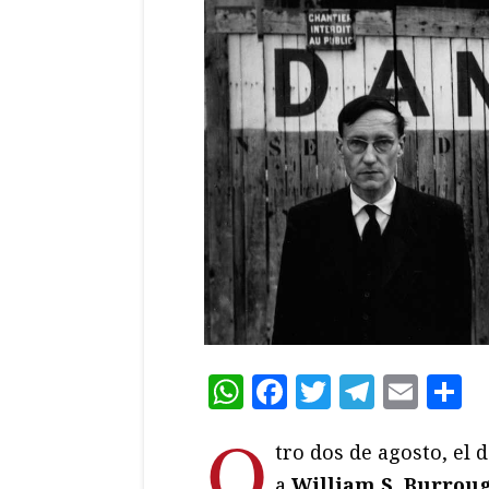
WhatsApp
Facebook
Twitter
Teleg
Ema
C
O
tro dos de agosto, el 
a
William S. Burrou