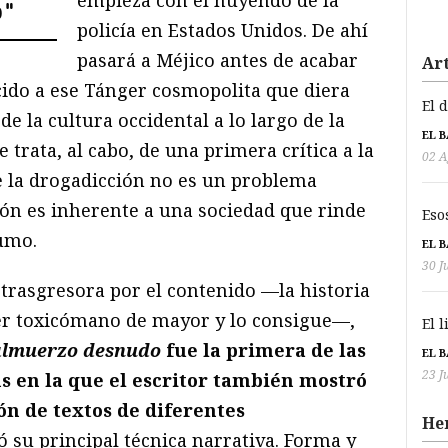
o
"
policía en Estados Unidos. De ahí
pasará a Méjico antes de acabar
Art
cido a ese Tánger cosmopolita que diera
El 
e la cultura occidental a lo largo de la
EL 
 trata, al cabo, de una primera crítica a la
02 A
ue la drogadicción no es un problema
cción es inherente a una sociedad que rinde
Eso
umo.
EL 
30 J
, trasgresora por el contenido —la historia
er toxicómano de mayor y lo consigue—,
El 
almuerzo desnudo
fue la primera de las
EL 
23 J
 en la que el escritor también mostró
ón de textos de diferentes
He
ó su principal técnica narrativa. Forma y