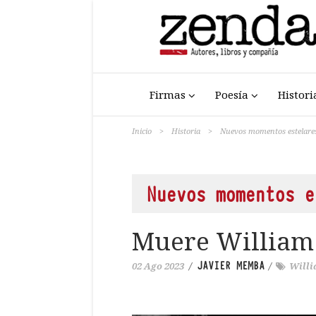
Firmas
Poesía
Histori
Inicio
>
Historia
>
Nuevos momentos estelare
Nuevos momentos e
Muere William
JAVIER MEMBA
02 Ago 2023
/
/
Willi