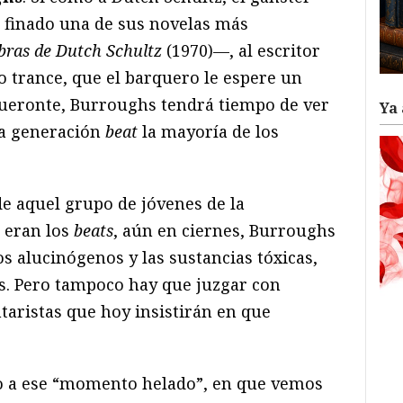
l finado una de sus novelas más
abras de Dutch Schultz
(1970)—, al escritor
o trance, que el barquero le espere un
queronte, Burroughs tendrá tiempo de ver
Ya 
la generación
beat
la mayoría de los
e aquel grupo de jóvenes de la
 eran los
beats
, aún en ciernes, Burroughs
os alucinógenos y las sustancias tóxicas,
as. Pero tampoco hay que juzgar con
aristas que hoy insistirán en que
o a ese “momento helado”, en que vemos