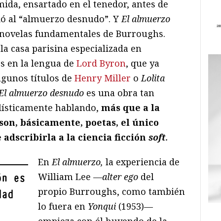
mida, ensartado en el tenedor, antes de
irió al “almuerzo desnudo”. Y
El almuerzo
s novelas fundamentales de Burroughs.
la casa parisina especializada en
os en la lengua de
Lord Byron
, que ya
lgunos títulos de
Henry Miller
o
Lolita
El almuerzo desnudo
es una obra tan
lísticamente hablando,
más que a la
son, básicamente, poetas, el único
adscribirla a la ciencia ficción
soft
.
En
El
almuerzo,
la experiencia de
William Lee —
alter ego
del
ón es
propio Burroughs, como también
dad
lo fuera en
Yonqui
(1953)—
empieza con él huyendo de la