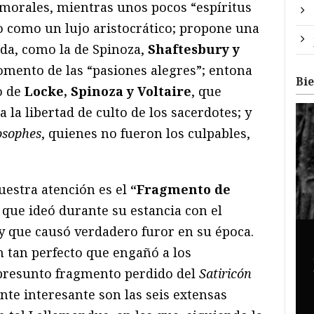
morales, mientras unos pocos “espíritus
mo como un lujo aristocrático; propone una
da, como la de Spinoza,
Shaftesbury y
 fomento de las “pasiones alegres”; entona
Bi
o de
Locke, Spinoza y Voltaire
, que
 la libertad de culto de los sacerdotes; y
osophes
, quienes no fueron los culpables,
uestra atención es el
“Fragmento de
o que ideó durante su estancia con el
 y que causó verdadero furor en su época.
n tan perfecto que engañó a los
 presunto fragmento perdido del
Satiricón
ente interesante son las seis extensas