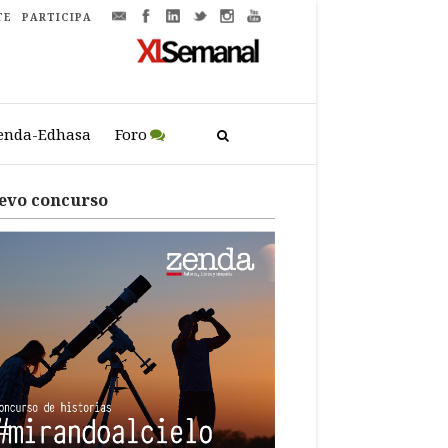
TE
PARTICIPA
enda-Edhasa
Foro
evo concurso