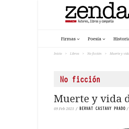
Firmas
Poesía
Histori
Inicio
>
Libros
>
No ficción
>
Muerte y vid
No ficción
Muerte y vida 
BERNAT CASTANY PRADO
09 Feb 2021
/