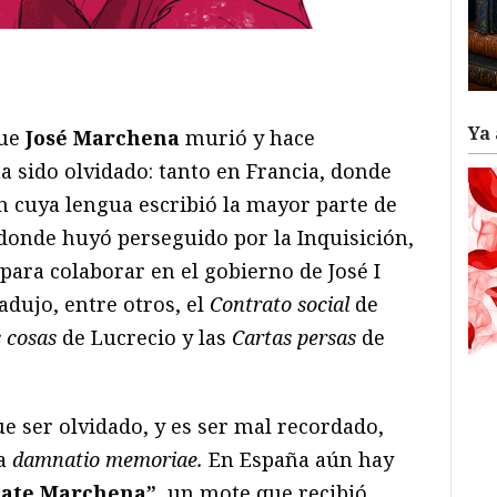
ram
il
ompartir
Ya 
que
José Marchena
murió y hace
a sido olvidado: tanto en Francia, donde
en cuya lengua escribió la mayor parte de
donde huyó perseguido por la Inquisición,
ara colaborar en el gobierno de José I
adujo, entre otros, el
Contrato social
de
s cosas
de Lucrecio y las
Cartas persas
de
e ser olvidado, y es ser mal recordado,
la
damnatio memoriae.
En España aún hay
bate Marchena”
, un mote que recibió