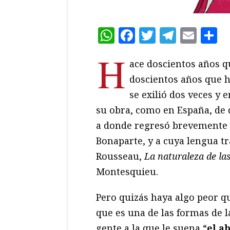
WhatsApp
Facebook
Twitter
Teleg
Ema
C
H
ace doscientos años 
doscientos años que h
se exilió dos veces y 
su obra, como en España, de 
a donde regresó brevemente p
Bonaparte, y a cuya lengua tr
Rousseau,
La naturaleza de la
Montesquieu.
Pero quizás haya algo peor qu
que es una de las formas de 
gente a la que le suena “
el a