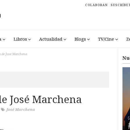
COLABORAN
SUSCRÍBE
a
Libros
Actualidad
Blogs
TV/Cine
Z
a de José Marchena
Nu
de José Marchena
/
José Marchena