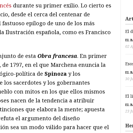
ancés
durante su primer exilio. Lo cierto es
cio, desde el cerca del centenar de
Art
l fastuoso epílogo de uno de los más
la Ilustración española, como es Francisco
El 
EL 
02 A
njunto de esta
Obra francesa
. En primer
Eso
”, de 1797, en el que Marchena enuncia la
ógico-política de
Spinoza
y los
EL 
30 J
e los sacerdotes y los gobernantes
eblo con mitos en los que ellos mismos
El 
oses nacen de la tendencia a atribuir
EL 
stinciones que elabora la mente; apuesta
23 J
refuta el argumento del diseño
He
igión sea un modo válido para hacer que el