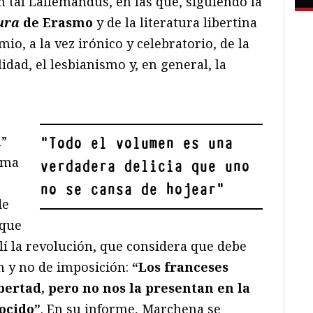
un tal Lallemandus, en las que, siguiendo la
cura
de Erasmo
y de la literatura libertina
io, a la vez irónico y celebratorio, de la
ad, el lesbianismo y, en general, la
n”
"
Todo el volumen es una
rma
verdadera delicia que uno
no se cansa de hojear
"
de
 que
lí la revolución, que considera que debe
n y no de imposición:
“Los franceses
bertad, pero no nos la presentan en la
ocido”
. En su informe, Marchena se