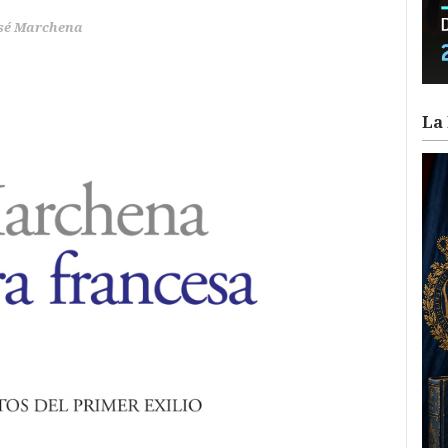
sé Marchena
La 