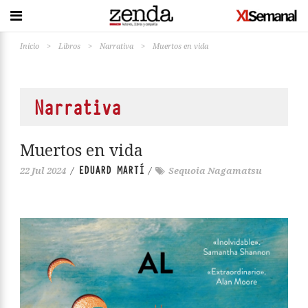
Inicio
>
Libros
>
Narrativa
>
Muertos en vida
Narrativa
Muertos en vida
EDUARD MARTÍ
22 Jul 2024
/
/
Sequoia Nagamatsu