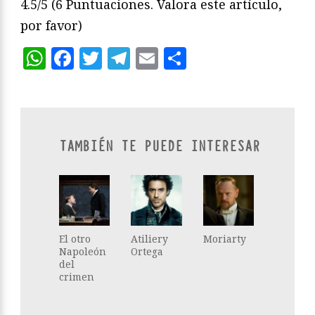
4.5/5
(6 Puntuaciones. Valora este artículo,
por favor)
WhatsApp
Facebook
Twitter
Telegram
Email
Compartir
TAMBIÉN TE PUEDE INTERESAR
El otro
Atiliery
Moriarty
Napoleón
Ortega
del
crimen