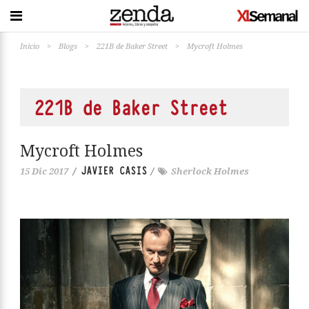
Inicio
>
Blogs
>
221B de Baker Street
>
Mycroft Holmes
221B de Baker Street
Mycroft Holmes
JAVIER CASIS
15 Dic 2017
/
/
Sherlock Holmes