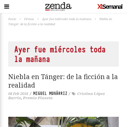
Inicio
>
Firmas
>
Ayer fue miércoles toda la mañana
>
Niebla en
Tánger: de la ficción a la realidad
Ayer fue miércoles toda
la mañana
Niebla en Tánger: de la ficción a la
realidad
MIGUEL MUNÁRRIZ
08 Feb 2018
/
/
Cristina López
Barrio
,
Premio Planeta