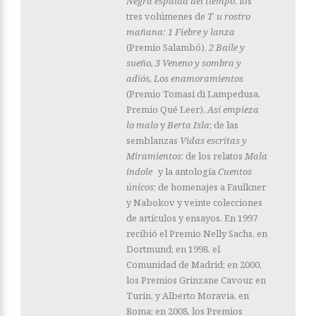
Negra espalda del tiempo
, los
tres volúmenes de
T
u rostro
mañana: 1 Fiebre y lanza
(Premio Salambó),
2 Baile y
sueño, 3 Veneno y sombra y
adiós, Los enamoramientos
(Premio Tomasi di Lampedusa,
Premio Qué Leer),
Así empieza
lo malo
y
Berta Isla
; de las
semblanzas
Vidas escritas y
Miramientos
; de los relatos
Mala
índole
y la antología
Cuentos
únicos
; de homenajes a Faulkner
y Nabokov y veinte colecciones
de artículos y ensayos. En 1997
recibió el Premio Nelly Sachs, en
Dortmund; en 1998, el
Comunidad de Madrid; en 2000,
los Premios Grinzane Cavour, en
Turín, y Alberto Moravia, en
Roma; en 2008, los Premios