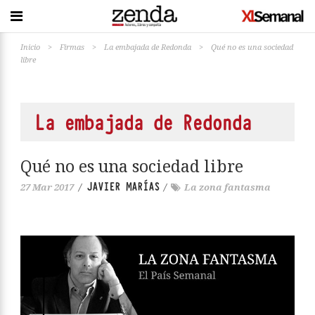
Inicio
>
Firmas
>
La embajada de Redonda
>
Qué no es una sociedad
libre
La embajada de Redonda
Qué no es una sociedad libre
JAVIER MARÍAS
27 Mar 2017
/
/
La zona fantasma