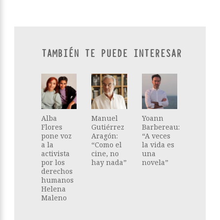
TAMBIÉN TE PUEDE INTERESAR
Alba
Manuel
Yoann
Flores
Gutiérrez
Barbereau:
pone voz
Aragón:
“A veces
a la
“Como el
la vida es
activista
cine, no
una
por los
hay nada”
novela”
derechos
humanos
Helena
Maleno