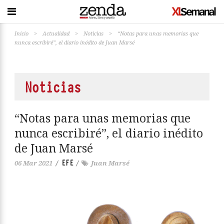
Inicio
>
Actualidad
>
Noticias
>
“Notas para unas memorias que
nunca escribiré”, el diario inédito de Juan Marsé
Noticias
“Notas para unas memorias que
nunca escribiré”, el diario inédito
de Juan Marsé
EFE
06 Mar 2021
/
/
Juan Marsé