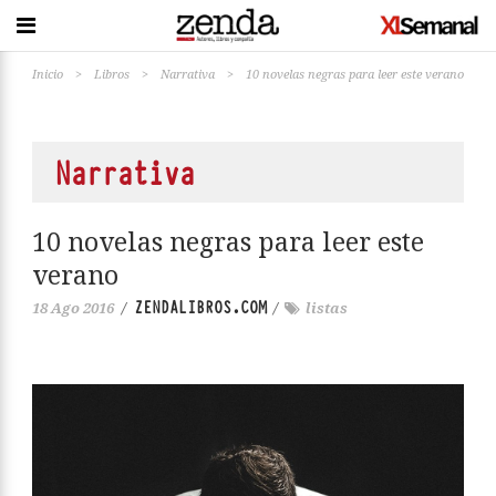
Inicio
>
Libros
>
Narrativa
>
10 novelas negras para leer este verano
Narrativa
10 novelas negras para leer este
verano
ZENDALIBROS.COM
18 Ago 2016
/
/
listas