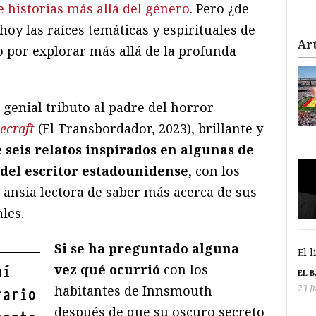
e historias más allá del género
. Pero ¿de
oy las raíces temáticas y espirituales de
Art
o por explorar más allá de la profunda
 genial tributo al padre del horror
ecraft
(El Transbordador, 2023), brillante y
e
seis relatos inspirados en algunas de
 del escritor estadounidense
, con los
 ansia lectora de saber más acerca de sus
les.
Si se ha preguntado alguna
El 
vez qué ocurrió
con los
uí
EL 
habitantes de Innsmouth
23 J
rario
después de que su oscuro secreto