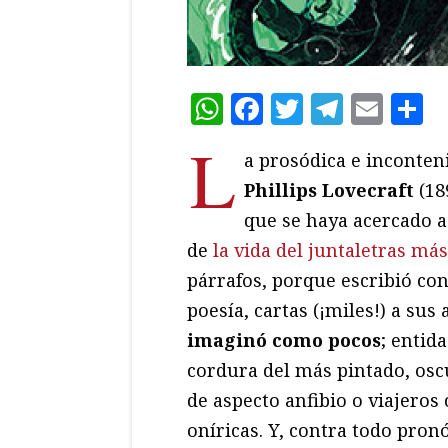
WhatsApp
Facebook
Twitter
Teleg
Ema
C
L
a prosódica e inconten
Phillips Lovecraft
(18
que se haya acercado a
de
la vida del juntaletras má
párrafos, porque escribió con
poesía, cartas (¡miles!) a su
imaginó como pocos
; entid
cordura del más pintado, osc
de aspecto anfibio o viajero
oníricas. Y, contra todo pronó