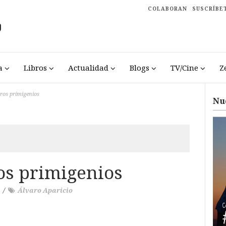
COLABORAN
SUSCRÍBE
a
Libros
Actualidad
Blogs
TV/Cine
Z
ros primigenios
Nu
os primigenios
/
Álvaro Aparicio