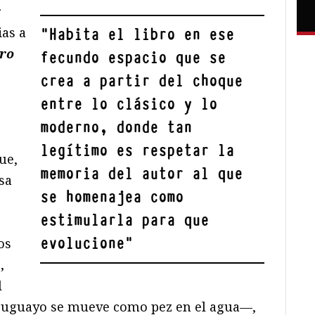
r
ias a
"
Habita el libro en ese
gro
fecundo espacio que se
crea a partir del choque
entre
lo clásico y lo
o
moderno
, donde tan
legítimo es respetar la
ue,
memoria del autor al que
sa
se homenajea como
estimularla para que
evolucione
"
os
,
l
 uruguayo se mueve como pez en el agua—,