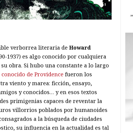
ram
il
ompartir
ible verborrea literaria de
Howard
90-1937) es algo conocido por cualquiera
 su obra. Si hubo una constante a lo largo
s conocido de Providence
fueron los
tra viento y marea: ficción, ensayo,
s amigos y conocidos… y en esos textos
ades primigenias capaces de reventar la
uros villorrios poblados por humanoides
s consagrados a la búsqueda de ciudades
stico, su influencia en la actualidad es tal