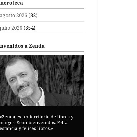
meroteca
agosto 2026
(82)
julio 2026
(354)
envenidos a Zenda
«Zenda es un territorio de libros y
amigos. Sean bienvenidos. Feliz
estancia y felices libros.»