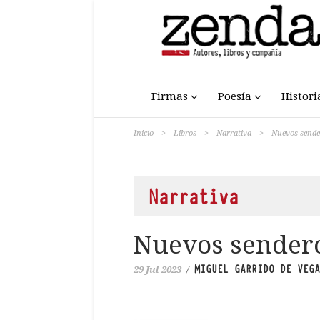
Firmas
Poesía
Histori
Inicio
>
Libros
>
Narrativa
>
Nuevos sende
Narrativa
Nuevos sender
MIGUEL GARRIDO DE VEGA
29 Jul 2023
/