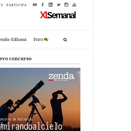
TE
PARTICIPA
enda-Edhasa
Foro
evo concurso