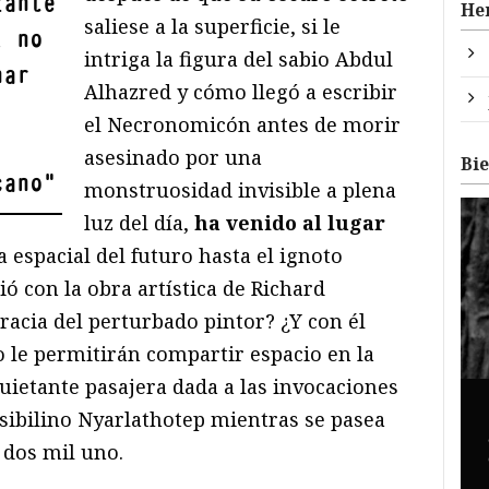
zante
He
saliese a la superficie, si le
, no
intriga la figura del sabio Abdul
nar
Alhazred y cómo llegó a escribir
el Necronomicón antes de morir
asesinado por una
Bi
cano
"
monstruosidad invisible a plena
luz del día,
ha venido al lugar
a espacial del futuro hasta el ignoto
ó con la obra artística de Richard
racia del perturbado pintor? ¿Y con él
 le permitirán compartir espacio en la
uietante pasajera dada a las invocaciones
 sibilino Nyarlathotep mientras se pasea
 dos mil uno.