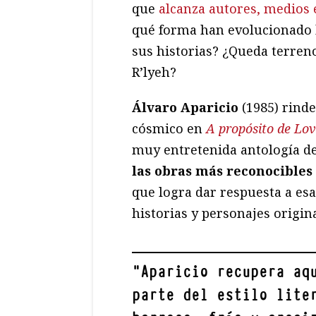
que
alcanza autores, medios 
qué forma han evolucionado h
sus historias? ¿Queda terren
R’lyeh?
Álvaro Aparicio
(1985) rinde
cósmico en
A propósito de Lov
muy entretenida antología d
las obras más reconocibles
que logra dar respuesta a esa
historias y personajes origina
"
Aparicio recupera aq
parte del estilo lite