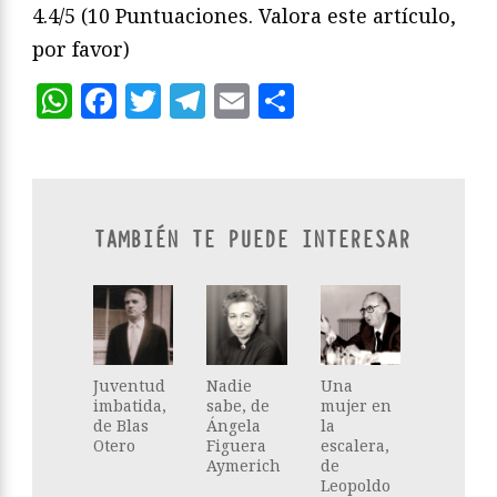
4.4/5
(10 Puntuaciones. Valora este artículo,
por favor)
WhatsApp
Facebook
Twitter
Telegram
Email
Compartir
TAMBIÉN TE PUEDE INTERESAR
Juventud
Nadie
Una
imbatida,
sabe, de
mujer en
de Blas
Ángela
la
Otero
Figuera
escalera,
Aymerich
de
Leopoldo