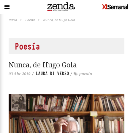
Inicio
>
Poesía
>
Nunca, de Hugo Gola
Poesía
Nunca, de Hugo Gola
LAURA DI VERSO
03 Abr 2019
/
/
poesía