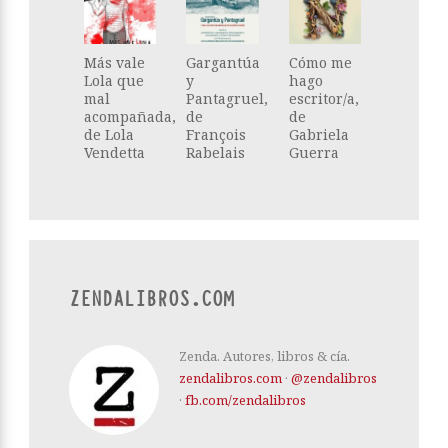
Más vale
Gargantúa
Cómo me
Lola que
y
hago
mal
Pantagruel,
escritor/a,
acompañada,
de
de
de Lola
François
Gabriela
Vendetta
Rabelais
Guerra
ZENDALIBROS.COM
Zenda. Autores, libros & cía.
zendalibros.com
·
@zendalibros
·
fb.com/zendalibros