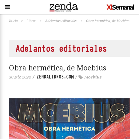
Inicio
>
Libros
>
Adelantos editoriales
>
Obra hermética, de Moebius
Adelantos editoriales
Obra hermética, de Moebius
ZENDALIBROS.COM
30 Dic 2024
/
/
Moebius