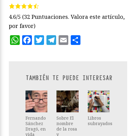
4.6/5
(32 Puntuaciones. Valora este artículo,
por favor)
WhatsApp
Facebook
Twitter
Telegram
Email
Compartir
TAMBIÉN TE PUEDE INTERESAR
Fernando
Sobre El
Libros
Sánchez
nombre
subrayados
Dragó, en
de la rosa
vida
y