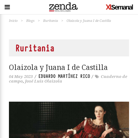
Inicio
>
Blogs
>
Ruritania
>
Olaizola y Juana I de Castilla
Ruritania
Olaizola y Juana I de Castilla
EDUARDO MARTÍNEZ RICO
04 May 2023
/
/
Cuaderno de
campo
,
José Luis Olaizola