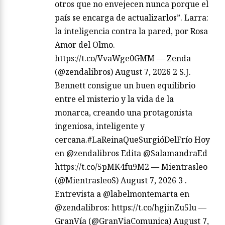
otros que no envejecen nunca porque el
país se encarga de actualizarlos”. Larra:
la inteligencia contra la pared, por Rosa
Amor del Olmo.
https://t.co/VvaWge0GMM — Zenda
(@zendalibros) August 7, 2026 2 S.J.
Bennett consigue un buen equilibrio
entre el misterio y la vida de la
monarca, creando una protagonista
ingeniosa, inteligente y
cercana.#LaReinaQueSurgióDelFrío Hoy
en @zendalibros Edita @SalamandraEd
https://t.co/5pMK4fu9M2 — Mientrasleo
(@MientrasleoS) August 7, 2026 3 .
Entrevista a @labelmontemarta en
@zendalibros: https://t.co/hgjinZu5lu —
GranVía (@GranViaComunica) August 7,