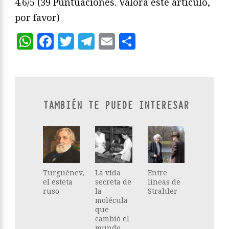
4.6/5
(39 Puntuaciones. Valora este artículo,
por favor)
WhatsApp
Facebook
Twitter
Telegram
Email
Compartir
TAMBIÉN TE PUEDE INTERESAR
Turguénev,
La vida
Entre
el esteta
secreta de
líneas de
ruso
la
Strahler
molécula
que
cambió el
mundo