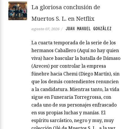
La gloriosa conclusión de
Muertos S. L. en Netflix
JUAN MANUEL GONZÁLEZ
agosto 07, 2026
/
La cuarta temporada de la serie de los
hermanos Caballero (Aquí no hay quien
viva) hace bascular la batalla de Dámaso
(Areces) por controlar la empresa
fúnebre hacia Chemi (Diego Martín), sin
que los demás contendientes renuncien
a la candidatura. Mientras tanto, la vida
sigue en Funeraria Torregrossa, con
cada uno de sus personajes enfrascado
en sus propias luchas y manías. El
espíritu sarcástico, negro y muy, muy
colección Olé de Muertos S. L., a la vez