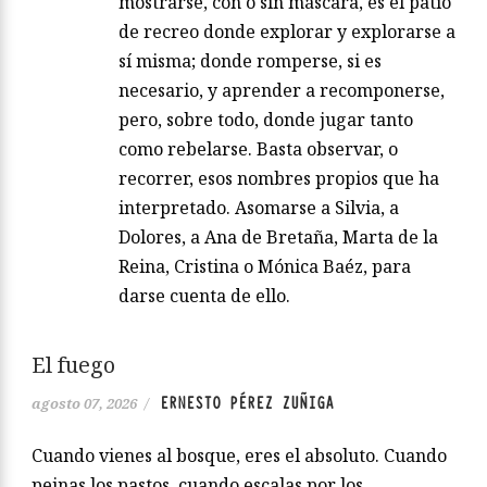
mostrarse, con o sin máscara, es el patio
de recreo donde explorar y explorarse a
sí misma; donde romperse, si es
necesario, y aprender a recomponerse,
pero, sobre todo, donde jugar tanto
como rebelarse. Basta observar, o
recorrer, esos nombres propios que ha
interpretado. Asomarse a Silvia, a
Dolores, a Ana de Bretaña, Marta de la
Reina, Cristina o Mónica Baéz, para
darse cuenta de ello.
El fuego
ERNESTO PÉREZ ZUÑIGA
agosto 07, 2026
/
Cuando vienes al bosque, eres el absoluto. Cuando
peinas los pastos, cuando escalas por los