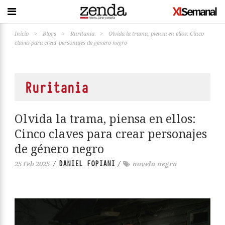
Inicio
>
Blogs
>
Ruritania
>
Olvida la trama, piensa en ellos: Cinco
claves para crear personajes de género negro
Ruritania
Olvida la trama, piensa en ellos:
Cinco claves para crear personajes
de género negro
DANIEL FOPIANI
25 Feb 2025
/
/
novela negra