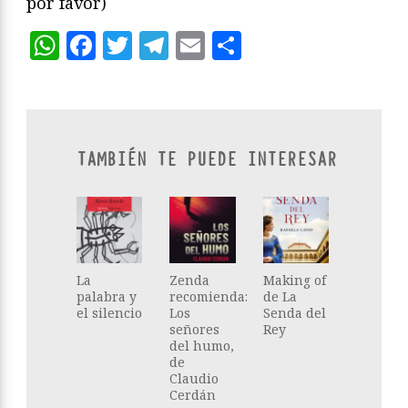
por favor)
WhatsApp
Facebook
Twitter
Telegram
Email
Compartir
TAMBIÉN TE PUEDE INTERESAR
La
Zenda
Making of
palabra y
recomienda:
de La
el silencio
Los
Senda del
señores
Rey
del humo,
de
Claudio
Cerdán