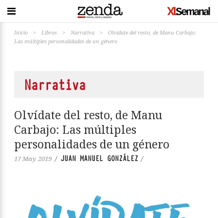
Inicio
>
Libros
>
Narrativa
>
Olvídate del resto, de Manu Carbajo:
Las múltiples personalidades de un género
Narrativa
Olvídate del resto, de Manu
Carbajo: Las múltiples
personalidades de un género
JUAN MANUEL GONZÁLEZ
17 May 2019
/
/