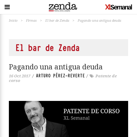
Inicio
>
Firmas
>
El bar de Zenda
>
Pagando una antigua deuda
El bar de Zenda
Pagando una antigua deuda
ARTURO PÉREZ-REVERTE
16 Oct 2017
/
/
Patente de
corso