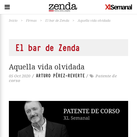
Inicio
>
Firmas
>
El bar de Zenda
>
Aquella vida olvidada
El bar de Zenda
Aquella vida olvidada
ARTURO PÉREZ-REVERTE
05 Oct 2020
/
/
Patente de
corso