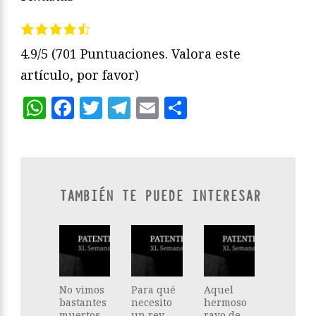
4.9/5
(701 Puntuaciones. Valora este
artículo, por favor)
WhatsApp
Facebook
Twitter
Telegram
Email
Compartir
TAMBIÉN TE PUEDE INTERESAR
No vimos
Para qué
Aquel
bastantes
necesito
hermoso
muertos
un rey
rayo de