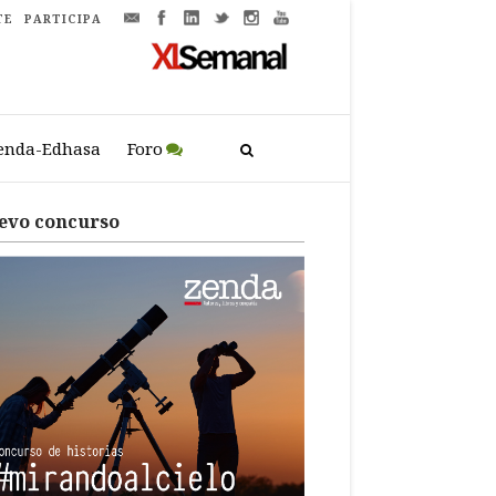
TE
PARTICIPA
enda-Edhasa
Foro
evo concurso