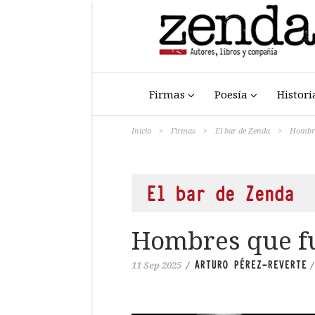
Firmas
Poesía
Histori
Inicio
>
Firmas
>
El bar de Zenda
>
Hombre
El bar de Zenda
Hombres que fu
ARTURO PÉREZ-REVERTE
11 Sep 2025
/