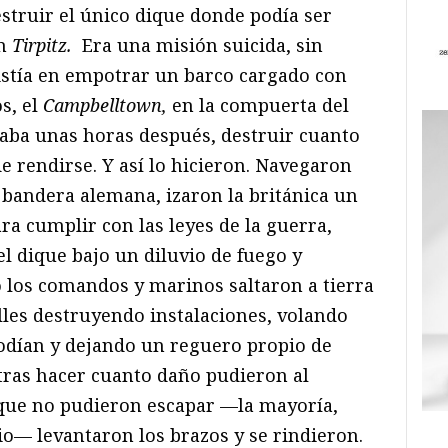
struir el único dique donde podía ser
án
Tirpitz.
Era una misión suicida, sin
istía en empotrar un barco cargado con
s, el
Campbelltown,
en la compuerta del
taba unas horas después, destruir cuanto
e rendirse. Y así lo hicieron. Navegaron
o bandera alemana, izaron la británica un
a cumplir con las leyes de la guerra,
l dique bajo un diluvio de fuego y
o los comandos y marinos saltaron a tierra
lles destruyendo instalaciones, volando
odían y dejando un reguero propio de
tras hacer cuanto daño pudieron al
 que no pudieron escapar —la mayoría,
io— levantaron los brazos y se rindieron.