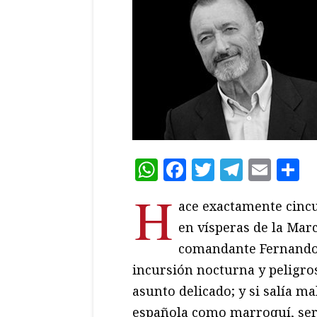
WhatsApp
Facebook
Twitter
Teleg
Ema
C
H
ace exactamente cincu
en vísperas de la Mar
comandante Fernando 
incursión nocturna y peligros
asunto delicado; y si salía ma
española como marroquí, serí