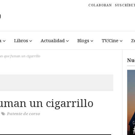
COLABORAN
SUSCRÍBE
a
Libros
Actualidad
Blogs
TV/Cine
Z
s que fuman un cigarrillo
Nu
man un cigarrillo
/
Patente de corso