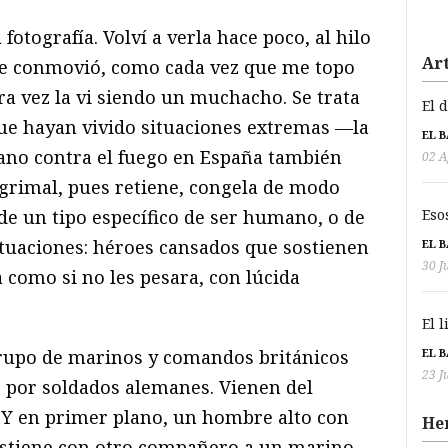
fotografía. Volví a verla hace poco, al hilo
Art
me conmovió, como cada vez que me topo
a vez la vi siendo un muchacho. Se trata
El 
ue hayan vivido situaciones extremas —la
EL 
ano contra el fuego en España también
02 A
grimal, pues retiene, congela de modo
Eso
de un tipo específico de ser humano, o de
ituaciones: héroes cansados que sostienen
EL 
30 J
 como si no les pesara, con lúcida
El 
EL 
grupo de marinos y comandos británicos
23 J
 por soldados alemanes. Vienen del
. Y en primer plano, un hombre alto con
He
stiene con otro compañero a un marino