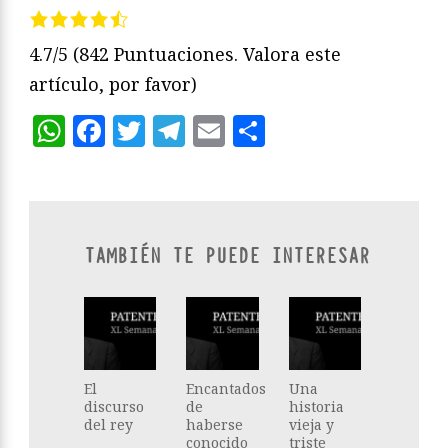
4.7/5
(842 Puntuaciones. Valora este
artículo, por favor)
WhatsApp
Facebook
Twitter
Telegram
Email
Compartir
TAMBIÉN TE PUEDE INTERESAR
El
Encantados
Una
discurso
de
historia
del rey
haberse
vieja y
conocido
triste