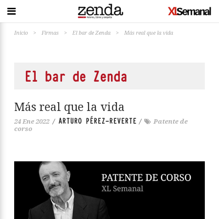
Inicio
>
Firmas
>
El bar de Zenda
>
Más real que la vida
El bar de Zenda
Más real que la vida
ARTURO PÉREZ-REVERTE
24 Ene 2022
/
/
Patente de
corso