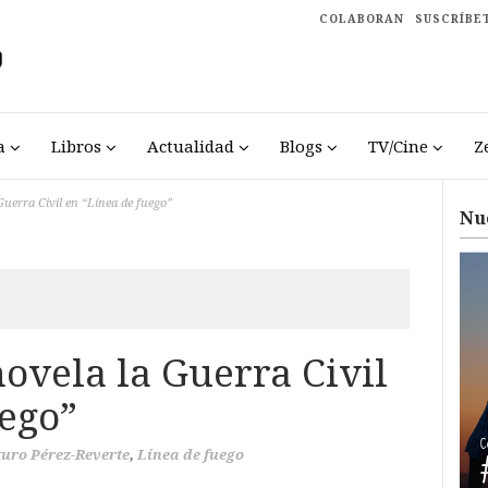
COLABORAN
SUSCRÍBE
a
Libros
Actualidad
Blogs
TV/Cine
Z
Guerra Civil en “Línea de fuego”
Nu
ovela la Guerra Civil
uego”
uro Pérez-Reverte
,
Línea de fuego