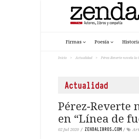
Firmas
Poesía
Histori
Inicio
>
Actualidad
>
Pérez-Reverte novela la 
Actualidad
Pérez-Reverte n
en “Línea de f
ZENDALIBROS.COM
02 Jul 2020
/
/
Art