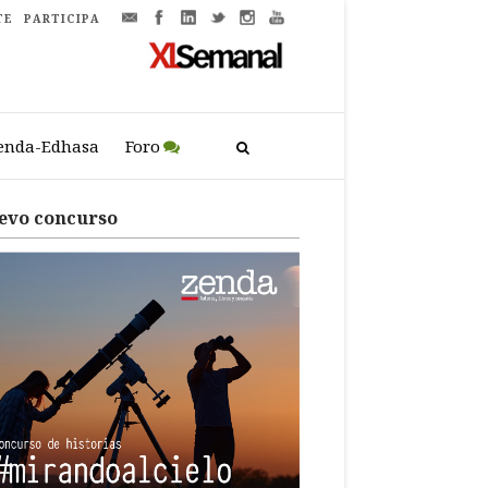
TE
PARTICIPA
enda-Edhasa
Foro
evo concurso