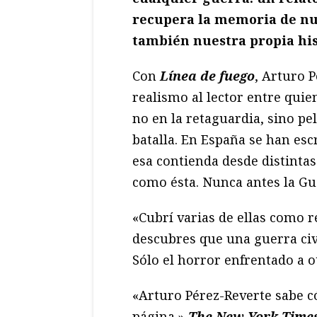
recupera la memoria de nue
también nuestra propia his
Con
Línea de fuego
, Arturo 
realismo al lector entre quien
no en la retaguardia, sino p
batalla. En España se han es
esa contienda desde distinta
como ésta. Nunca antes la Gue
«Cubrí varias de ellas como
descubres que una guerra civi
Sólo el horror enfrentado a o
«Arturo Pérez-Reverte sabe có
página.»
The New York Time