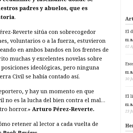
stros padres y abuelos, que es
toria
.
Art
Pérez-Reverte sitúa con sobrecogedor
El 
es, voluntarios o a la fuerza, estuvieron
EL 
02 A
eleando en ambos bandos en los frentes de
crito muchas y excelentes novelas sobre
Eso
s posiciones ideológicas, pero ninguna
EL 
rra Civil se había contado así.
30 J
 reportero, y hay un momento en que
El 
l no es la lucha del bien contra el mal…
EL 
tro horror.»
Arturo Pérez-Reverte.
23 J
mo retener al lector a cada vuelta de
He
s Book
Review
.