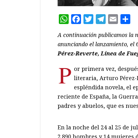
WhatsApp
Facebook
Twitter
Teleg
Ema
C
A continuación publicamos la no
anunciando el lanzamiento, el 
Pérez-Reverte, Línea de Fue
P
or primera vez, después
literaria, Arturo Pérez
espléndida novela, el e
reciente de España, la Guerra
padres y abuelos, que es nues
En la noche del 24 al 25 de ju
2.890 hombres y 14 mujeres de