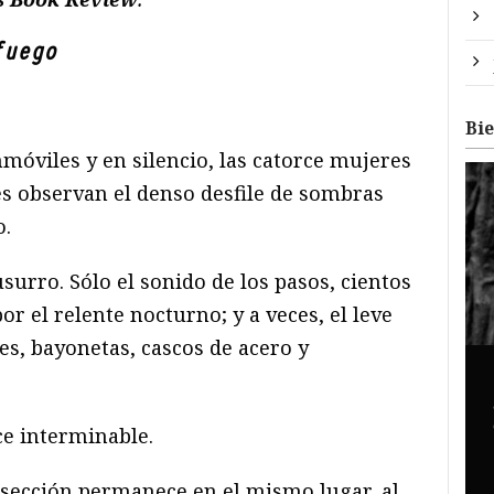
fuego
Bi
móviles y en silencio, las catorce mujeres
es observan el denso desfile de sombras
o.
surro. Sólo el sonido de los pasos, cientos
por el relente nocturno; y a veces, el leve
es, bayonetas, cascos de acero y
ce interminable.
sección permanece en el mismo lugar, al