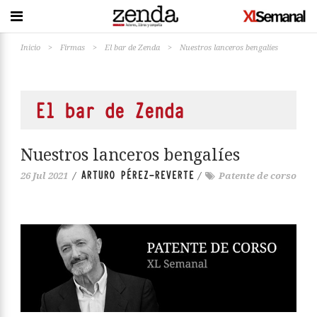
Inicio
>
Firmas
>
El bar de Zenda
>
Nuestros lanceros bengalíes
El bar de Zenda
Nuestros lanceros bengalíes
ARTURO PÉREZ-REVERTE
26 Jul 2021
/
/
Patente de corso