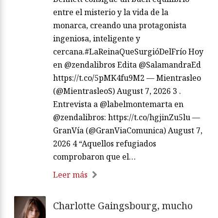
entre el misterio y la vida de la
monarca, creando una protagonista
ingeniosa, inteligente y
cercana.#LaReinaQueSurgióDelFrío Hoy
en @zendalibros Edita @SalamandraEd
https://t.co/5pMK4fu9M2 — Mientrasleo
(@MientrasleoS) August 7, 2026 3 .
Entrevista a @labelmontemarta en
@zendalibros: https://t.co/hgjinZu5lu —
GranVía (@GranViaComunica) August 7,
2026 4 “Aquellos refugiados
comprobaron que el…
Leer más
Charlotte Gaingsbourg, mucho