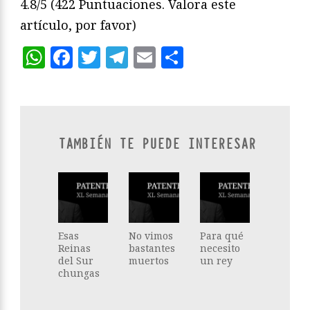
4.8/5
(422 Puntuaciones. Valora este
artículo, por favor)
WhatsApp
Facebook
Twitter
Telegram
Email
Compartir
TAMBIÉN TE PUEDE INTERESAR
Esas
No vimos
Para qué
Reinas
bastantes
necesito
del Sur
muertos
un rey
chungas