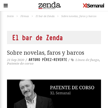
Inicio
>
Firmas
>
El bar de Zenda
>
Sobre novelas, faros y barcos
El bar de Zenda
Sobre novelas, faros y barcos
ARTURO PÉREZ-REVERTE
21 Sep 2020
/
/
Línea de fuego
,
Patente de corso