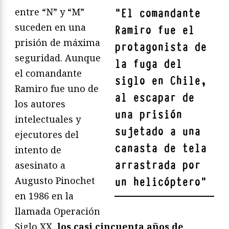
entre “N” y “M”
"
El comandante
suceden en una
Ramiro fue el
prisión de máxima
protagonista de
seguridad. Aunque
la fuga del
el comandante
siglo en Chile,
Ramiro fue uno de
al escapar de
los autores
una prisión
intelectuales y
sujetado a una
ejecutores del
canasta de tela
intento de
arrastrada por
asesinato a
Augusto Pinochet
un helicóptero
"
en 1986 en la
llamada Operación
Siglo XX,
los casi cincuenta años de