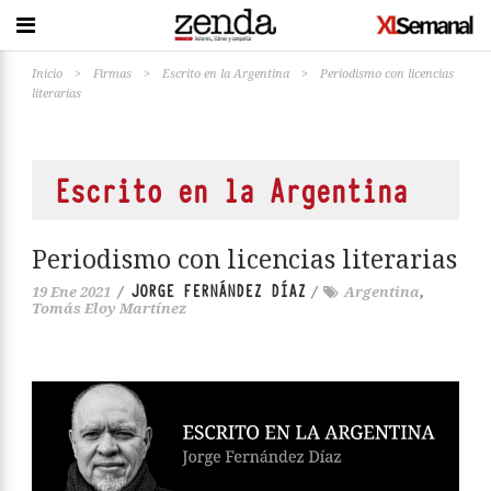
Inicio
>
Firmas
>
Escrito en la Argentina
>
Periodismo con licencias
literarias
Escrito en la Argentina
Periodismo con licencias literarias
JORGE FERNÁNDEZ DÍAZ
19 Ene 2021
/
/
Argentina
,
Tomás Eloy Martínez