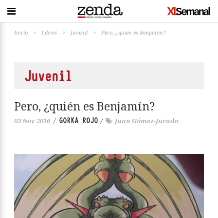
Inicio
>
Libros
>
Juvenil
>
Pero, ¿quién es Benjamín?
Juvenil
Pero, ¿quién es Benjamín?
GORKA ROJO
03 Nov 2016
/
/
Juan Gómez-Jurado