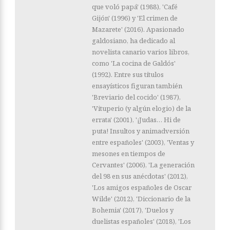
que voló papá' (1988), 'Café
Gijón' (1996) y 'El crimen de
Mazarete' (2016). Apasionado
galdosiano, ha dedicado al
novelista canario varios libros,
como 'La cocina de Galdós'
(1992). Entre sus títulos
ensayísticos figuran también
'Breviario del cocido' (1987),
'Vituperio (y algún elogio) de la
errata' (2001), '¡Judas… Hi de
puta! Insultos y animadversión
entre españoles' (2003), 'Ventas y
mesones en tiempos de
Cervantes' (2006), 'La generación
del 98 en sus anécdotas' (2012),
'Los amigos españoles de Oscar
Wilde' (2012), 'Diccionario de la
Bohemia' (2017), 'Duelos y
duelistas españoles' (2018), 'Los