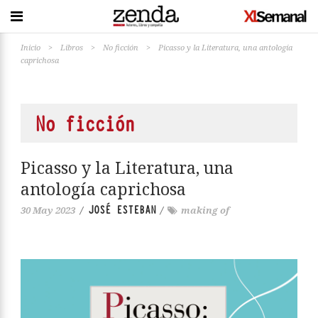
Inicio
>
Libros
>
No ficción
>
Picasso y la Literatura, una antología
caprichosa
No ficción
Picasso y la Literatura, una
antología caprichosa
JOSÉ ESTEBAN
30 May 2023
/
/
making of