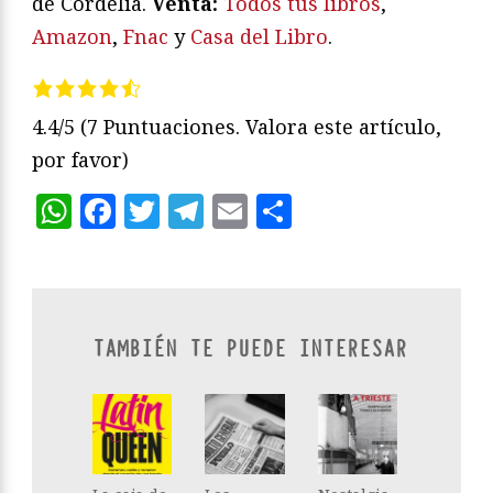
de Cordelia.
V
enta:
Todos tus libros
,
Amazon
,
Fnac
y
Casa del Libro
.
4.4/5
(7 Puntuaciones. Valora este artículo,
por favor)
WhatsApp
Facebook
Twitter
Telegram
Email
Compartir
TAMBIÉN TE PUEDE INTERESAR