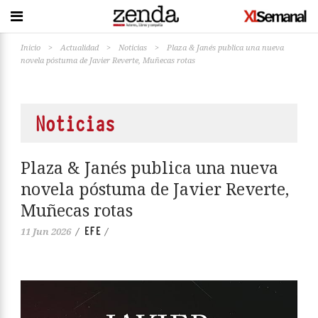
Inicio
>
Actualidad
>
Noticias
>
Plaza & Janés publica una nueva
novela póstuma de Javier Reverte, Muñecas rotas
Noticias
Plaza & Janés publica una nueva
novela póstuma de Javier Reverte,
Muñecas rotas
EFE
11 Jun 2026
/
/