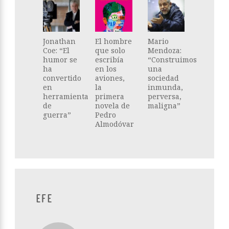
Jonathan
El hombre
Mario
Coe: “El
que solo
Mendoza:
humor se
escribía
“Construimos
ha
en los
una
convertido
aviones,
sociedad
en
la
inmunda,
herramienta
primera
perversa,
de
novela de
maligna”
guerra”
Pedro
Almodóvar
EFE