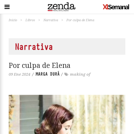
Inicio
>
Libros
>
Narrativa
>
Por culpa de Elena
Narrativa
Por culpa de Elena
MARGA DURÁ
09 Ene 2024
/
/
making of