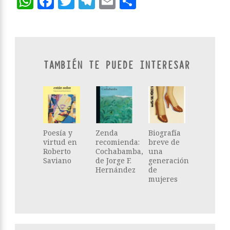
WhatsApp
Facebook
Twitter
Telegram
Email
Compartir
TAMBIÉN TE PUEDE INTERESAR
Poesía y
Zenda
Biografía
virtud en
recomienda:
breve de
Roberto
Cochabamba,
una
Saviano
de Jorge F.
generación
Hernández
de
mujeres