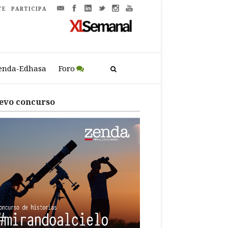
TE
PARTICIPA
enda-Edhasa
Foro
evo concurso