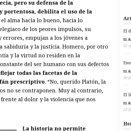
ecia, pero su defensa de la
 portentosa, debilita el uso de la
Art
 el alma hacia lo bueno, hacia lo
 elegíaco de los peores impulsos, su
El 
 y errores, empujan a los jóvenes a
EL 
a sabiduría y la justicia. Homero, por otro
02 A
tía y la virtud no residen en la
Eso
 constante del ser humano con sus defectos
EL 
lejar todas las facetas de la
30 J
fán prescriptivo
. “No, querido Platón, la
icos no se contraponen. Muy al contrario,
El 
rente al dolor y la violencia que nos
EL 
23 J
He
La historia no permite