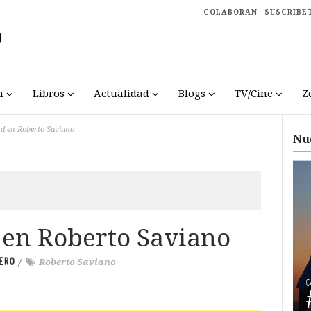
COLABORAN
SUSCRÍBE
a
Libros
Actualidad
Blogs
TV/Cine
Z
ud en Roberto Saviano
Nu
d en Roberto Saviano
ERO
/
Roberto Saviano