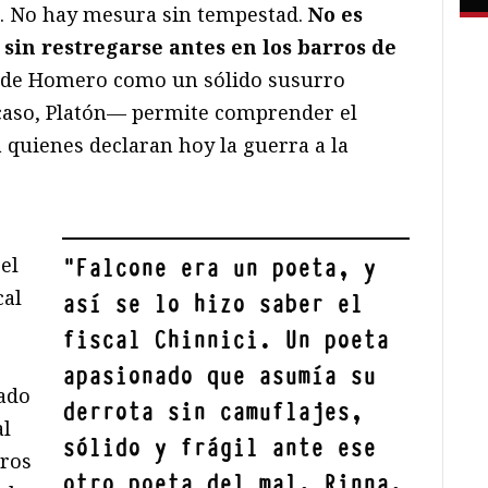
s. No hay mesura sin tempestad.
No es
, sin restregarse antes en los barros de
ía de Homero como un sólido susurro
e caso, Platón— permite comprender el
 quienes declaran hoy la guerra a la
el
"
Falcone era un poeta, y
cal
así se lo hizo saber el
fiscal Chinnici. Un poeta
apasionado que asumía su
iado
derrota sin camuflajes,
al
sólido y frágil ante ese
bros
otro poeta del mal, Rinna,