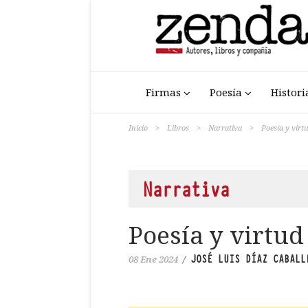
Firmas
Poesía
Histori
Inicio
>
Libros
>
Narrativa
>
Poesía y virt
Narrativa
Poesía y virtu
JOSÉ LUIS DÍAZ CABALL
08 Ene 2024
/