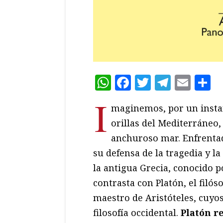
WhatsApp
Facebook
Twitter
Teleg
Ema
C
I
maginemos, por un insta
orillas del Mediterráneo
anchuroso mar. Enfrentad
su defensa de la tragedia y l
la antigua Grecia, conocido 
contrasta con Platón, el filó
maestro de Aristóteles, cuyos
filosofía occidental.
Platón r