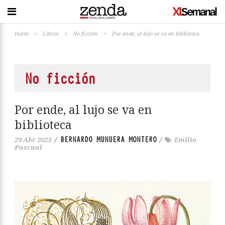
Inicio
>
Libros
>
No ficción
>
Por ende, al lujo se va en biblioteca
No ficción
Por ende, al lujo se va en
biblioteca
BERNARDO MUNUERA MONTERO
29 Abr 2023
/
/
Emilio
Pascual