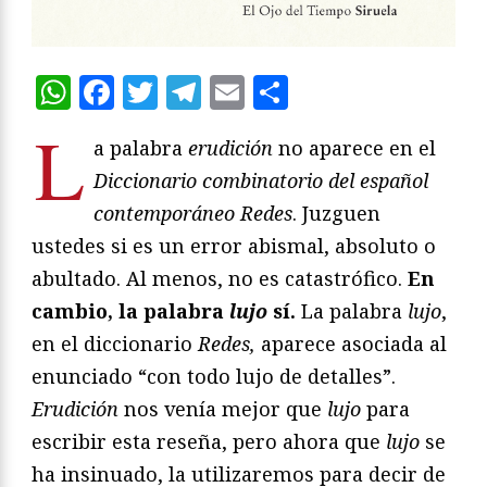
WhatsApp
Facebook
Twitter
Telegram
Email
Compartir
L
a palabra
erudición
no aparece en el
Diccionario combinatorio del español
contemporáneo
Redes
. Juzguen
ustedes si es un error abismal, absoluto o
abultado. Al menos, no es catastrófico.
En
cambio, la palabra
lujo
sí.
La palabra
lujo
,
en el diccionario
Redes,
aparece asociada al
enunciado “con todo lujo de detalles”.
Erudición
nos venía mejor que
lujo
para
escribir esta reseña, pero ahora que
lujo
se
ha insinuado, la utilizaremos para decir de