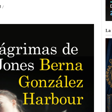
R
/
La 