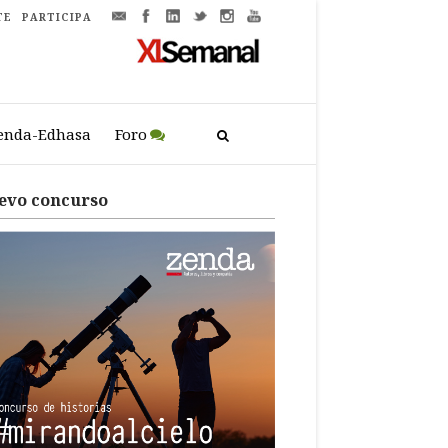
TE
PARTICIPA
enda-Edhasa
Foro
evo concurso