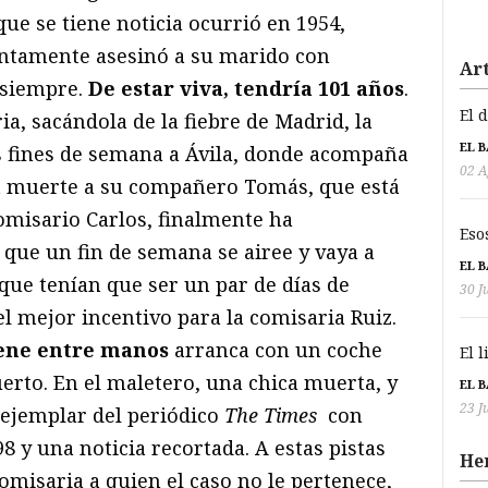
que se tiene noticia ocurrió en 1954,
ntamente asesinó a su marido con
Art
 siempre.
De estar viva, tendría 101 años
.
El 
ia, sacándola de la fiebre de Madrid, la
EL 
os fines de semana a Ávila, donde acompaña
02 A
 la muerte a su compañero Tomás, que está
omisario Carlos, finalmente ha
Eso
que un fin de semana se airee y vaya a
EL 
 que tenían que ser un par de días de
30 J
el mejor incentivo para la comisaria Ruiz.
iene entre manos
arranca con un coche
El 
erto. En el maletero, una chica muerta, y
EL 
23 J
n ejemplar del periódico
The Times
con
8 y una noticia recortada. A estas pistas
He
misaria a quien el caso no le pertenece,