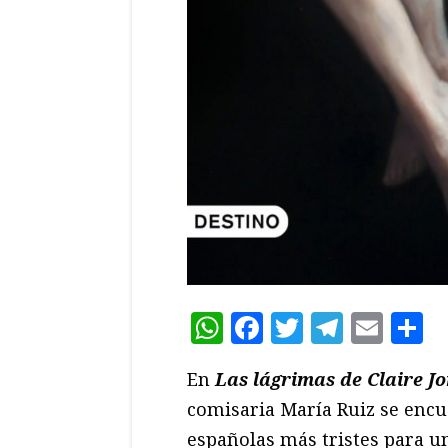
WhatsApp
Facebook
Twitter
Teleg
Ema
C
En
Las lágrimas de Claire J
comisaria María Ruiz se encu
españolas más tristes para un