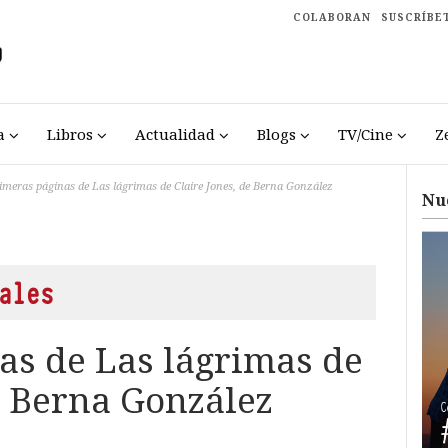
COLABORAN
SUSCRÍBE
a
Libros
Actualidad
Blogs
TV/Cine
Z
imeras páginas de Las lágrimas de Claire Jones, de Berna González
Nu
ales
as de Las lágrimas de
e Berna González