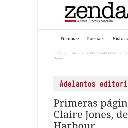
Firmas
Poesía
Histori
Inicio
>
Libros
>
Adelantos editoriales
>
Pr
Harbour
Adelantos editori
Primeras págin
Claire Jones, d
Harbour