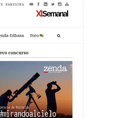
TE
PARTICIPA
enda-Edhasa
Foro
evo concurso