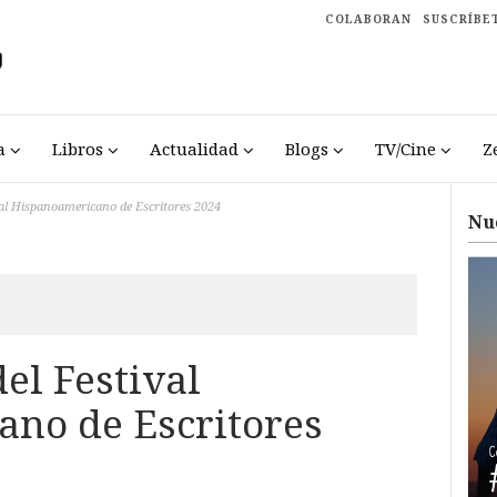
COLABORAN
SUSCRÍBE
a
Libros
Actualidad
Blogs
TV/Cine
Z
al Hispanoamericano de Escritores 2024
Nu
el Festival
no de Escritores