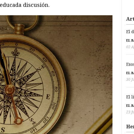
 educada discusión.
Art
El 
EL 
02 A
Eso
EL 
30 J
El 
EL 
23 J
He