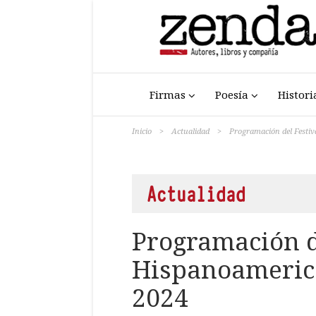
Firmas
Poesía
Histori
Inicio
>
Actualidad
>
Programación del Festiv
Actualidad
Programación d
Hispanoamerica
2024