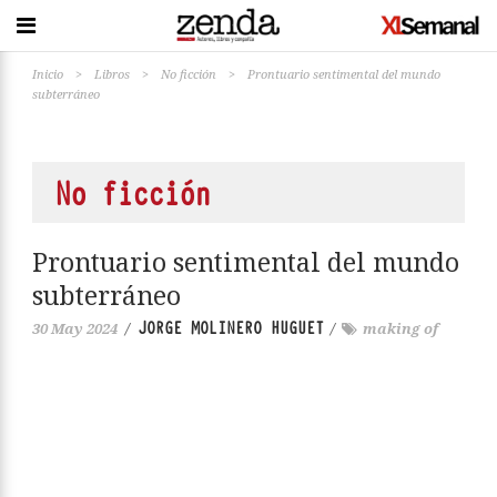
Inicio
>
Libros
>
No ficción
>
Prontuario sentimental del mundo
subterráneo
No ficción
Prontuario sentimental del mundo
subterráneo
JORGE MOLINERO HUGUET
30 May 2024
/
/
making of